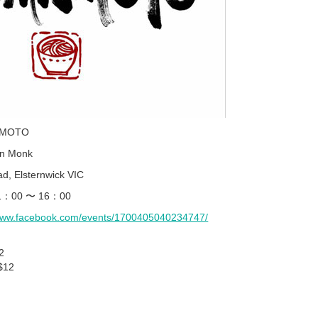
MAMOTO
en Monk
 Elsternwick VIC
：00 〜 16：00
/www.facebook.com/events/1700405040234747/
2
12