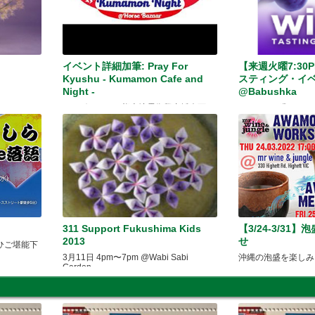
イベント詳細加筆: Pray For
【来週火曜7:3
Kyushu - Kumamon Cafe and
スティング・イ
Night -
@Babushka
メルボルンから熊本地震復興支援企画
ワイン10種類 x 
40ドルで楽しめる
311 Support Fukushima Kids
【3/24-3/31
2013
せ
ひご堪能下
3月11日 4pm〜7pm @Wabi Sabi
沖縄の泡盛を楽しみ
Garden