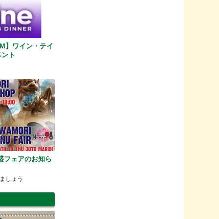
0PM】ワイン・テイ
ベント
4コース・ディナーが、
！
】泡盛フェアのお知ら
ましょう