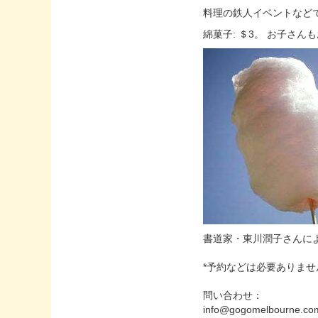
料理の鉄人イベントなど
綿菓子: ＄3。 お子さ
書道家・東川潤子さんによ
*予約などは必要ありませ
問い合わせ：
info@gogomelbourne.co