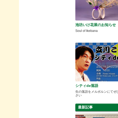
池坊いけ花展のお知らせ
Soul of Ikebana
シティde落語
生の落語をメルボルンにてぜ
さい
最新記事