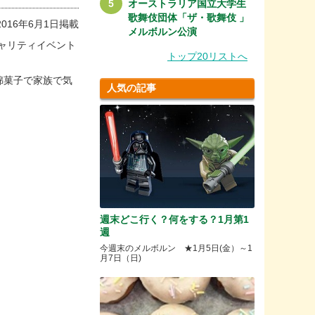
オーストラリア国立大学生
歌舞伎団体「ザ・歌舞伎 」
2016年6月1日掲載
メルボルン公演
ャリティイベント
トップ20リストへ
綿菓子で家族で気
人気の記事
週末どこ行く？何をする？1月第1
週
今週末のメルボルン ★1月5日(金）～1
月7日（日)