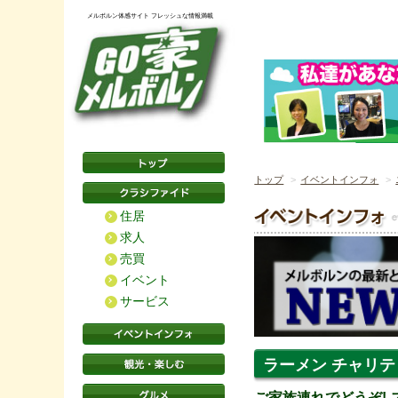
メルボルン体感サイト フレッシュな情報満載
トップ
イベントインフォ
住居
求人
売買
イベント
サービス
ラーメン チャリティ
ご家族連れでどうぞ!