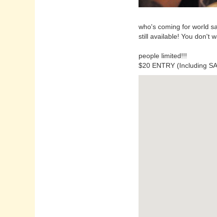
who's coming for world sa
still available! You don't
people limited!!!
$20 ENTRY (Including S