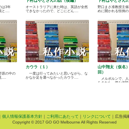
下村はやとさんの話（後編）
下村はやとさん
のは3年
オーストラリアに来た時は、英語が全然
野口まさ准教授主催
....
できなかったので、どこにどん.....
めに開かれる恒例のカレ
カウラ（１）
山中翔太（仮名
回）
野原の中の
一度は行ってみたいと思いながら、な
...
かなか足を運べなかったカウラ.....
メルボルンで、人
をされた、嫌な体験があ
｜
個人情報保護基本方針
｜
ご利用にあたって
｜
リンクについて
｜広告掲
Copyright © 2017 GO GO Melbourne All Rights Reserved