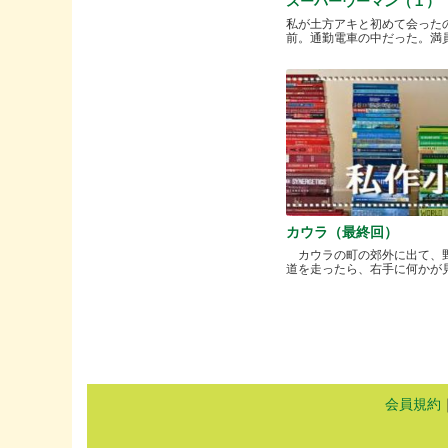
スーパーウーマン（１）
私が土方アキと初めて会った
前。通勤電車の中だった。満員と.
カウラ（最終回）
カウラの町の郊外に出て、
道を走ったら、右手に何かが見..
会員規約