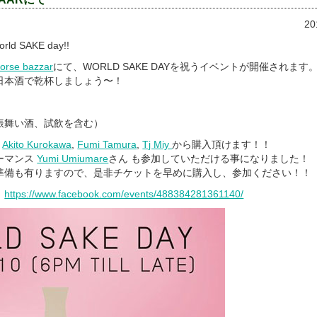
2
World SAKE day!!
orse bazzar
にて、WORLD SAKE DAYを祝うイベントが開催されます
日本酒で乾杯しましょう〜！
、振舞い酒、試飲を含む）
,
Akito Kurokawa
,
Fumi Tamura
,
Tj Miy
から購入頂けます！！
ーマンス
Yumi Umiumare
さん も参加していただける事になりました！
準備も有りますので、是非チケットを早めに購入し、参加ください！！
：
https://www.facebook.com/events/488384281361140/