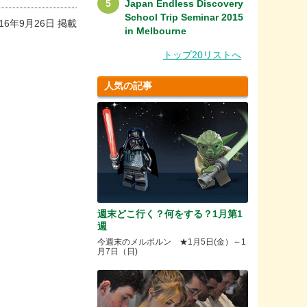
Japan Endless Discovery
School Trip Seminar 2015
016年9月26日 掲載
in Melbourne
トップ20リストへ
。
人気の記事
週末どこ行く？何をする？1月第1
週
今週末のメルボルン ★1月5日(金）～1
月7日（日)