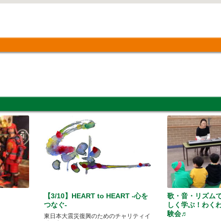
【3/10】HEART to HEART -心を
歌・音・リズム
つなぐ-
しく学ぶ！わく
験会♬
東日本大震災復興のためのチャリティイ