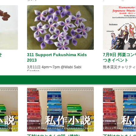
ベント
初めてのお子さんも
める
せ
311 Support Fukushima Kids
7月9日 邦楽コ
2013
つきイベント
3月11日 4pm〜7pm @Wabi Sabi
熊本震災チャリティ
Garden