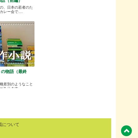
の話（前編）
の、日本の若者のた
ー会で.....
）の物語（最終
種差別のようなこと
ります.....
載について