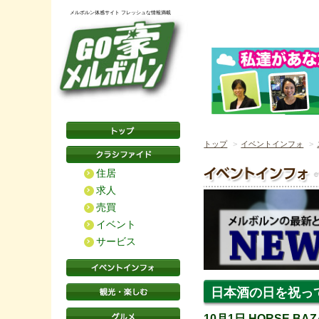
メルボルン体感サイト フレッシュな情報満載
トップ
イベントインフォ
住居
求人
売買
イベント
サービス
日本酒の日を祝って
10月1日 HORSE BA