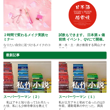
２時間で変わるメイク実践セ
試飲もできます。 日本酒 x 備
ミナー
前焼 イベント、QVにて開催。
なりたい自分に近づけるメイクのコ
米・水・土・炎が創造する岡山クオ
ツ
リティ
最新記事
スーパーウーマン（２）
スーパーウーマン（１）
私はアキと知り合って1か月たっ
私が土方アキと初めて会ったのは3
た頃、私にも少林寺拳法を教えて
年前。通勤電車の中だった。満員
く.....
と.....