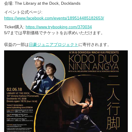
会場: The Library at the Dock, Docklands
イベント公式ページ:
https://www.facebook.com/events/189514485182653/
Ticket購入:
https://www.trybooking.com/370034
5/7までは早割価格でチケットをお求めいただけます。
収益の一部は
日豪ジュニアプロジェクト
に寄付されます。