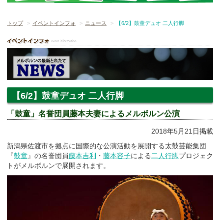
トップ
イベントインフォ
ニュース
【6/2】鼓童デュオ 二人行脚
【6/2】鼓童デュオ 二人行脚
「鼓童」名誉団員藤本夫妻によるメルボルン公演
2018年5月21日掲載
新潟県佐渡市を拠点に国際的な公演活動を展開する太鼓芸能集団
『
鼓童
』の名誉団員
藤本吉利
・
藤本容子
による
二人行脚
プロジェク
トがメルボルンで展開されます。