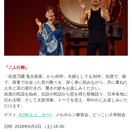
『二人行脚』
「佐渡乃國 鬼太鼓座」から40年。夫婦としても30年。佐渡で、旅
で、鼓童で出会った音の数々を、深く身に刻みながら、共に重ねた
人生と芸の道行きの、響きの妙をお楽しみください。
佐渡の民謡を始め、伝説や民話から想を得た歌物語り、日本各地に
伝わる唄…そして太鼓演奏。トークを交え、和やかにお楽しみいた
だけます。
ゲスト:
A.YA(エイ、ヤー)
、メルボルン篠笛会、どっこいさ和知会
日時: 2018年6月2日 （土) 18:30-