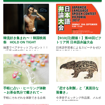
韓流好き集まれ〜！韓国映画
【9/10(日)開催！】第48回ビク
祭 HOLD ON TIGHT
トリア州 日本語弁論大会
抽選でペアチケットプレゼント！！
日本語学習者によるスピーチをぜひ
（応募は締め切られました）
聴きに来てください
手軽に占い・ヒーリング体験
「恋する剥製」と「真面目な
～お茶会気分で癒されて～
落書き」
手軽にそれぞれを体験できる企画
今津杏子エッチング作品展、メルボ
ルン各地で開催中