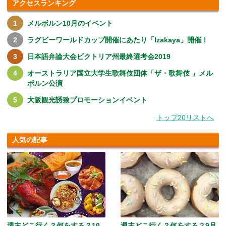
アクセスランキング
メルボルン10月のイベント
ラグビーワールドカップ開催にあたり「Izakaya」開催！
日本語弁論大会ビクトリア州最終選考会2019
オーストラリア国立大学生歌舞伎団体「ザ・歌舞伎 」メル
ボルン公演
大阪観光誘致プロモーションイベント
トップ20リストへ
人気の記事
週末どこ行く？何をする？10
週末どこ行く？何をする？9月