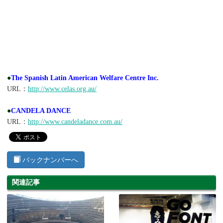
●
The Spanish Latin American Welfare Centre Inc.
URL：
http://www.celas.org.au/
●
CANDELA DANCE
URL：
http://www.candeladance.com.au/
バックナンバーへ
関連記事