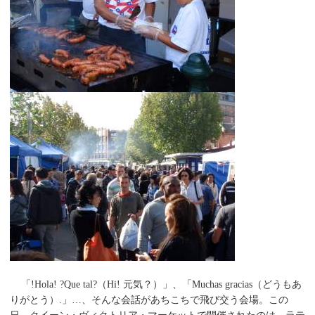
「!Hola! ?Que tal?（Hi! 元気？）」、「Muchas gracias（どうもあ
りがとう）.」…、そんな会話があちこちで飛び交う会場。この