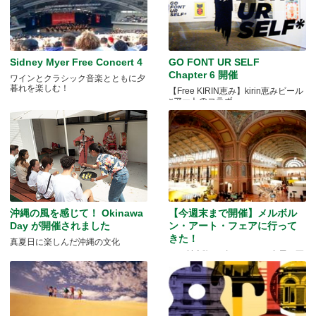
Sidney Myer Free Concert 4
GO FONT UR SELF
Chapter 6 開催
ワインとクラシック音楽とともに夕
暮れを楽しむ！
【Free KIRIN恵み】kirin恵みビール
×アートのコラボ
沖縄の風を感じて！ Okinawa
【今週末まで開催】メルボル
Day が開催されました
ン・アート・フェアに行って
きた！
真夏日に楽しんだ沖縄の文化
あの村上隆のギャラリーも出展、要
チェック！