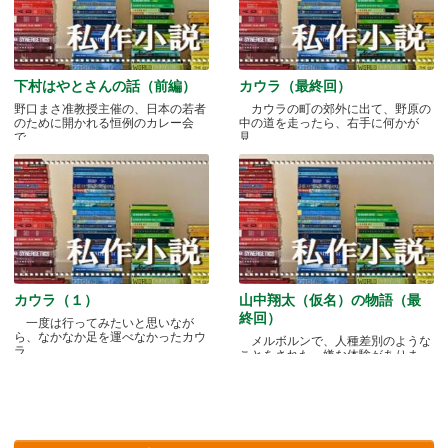
下村はやとさんの話（前編）
カウラ（最終回）
野口まさ准教授主催の、日本の若者
カウラの町の郊外に出て、野原の
のために開かれる恒例のカレー会
中の道を走ったら、右手に何かが
で.....
見.....
カウラ（１）
山中翔太（仮名）の物語（最
終回）
一度は行ってみたいと思いなが
ら、なかなか足を運べなかったカウ
メルボルンで、人種差別のような
ラ.....
ことをされた、嫌な体験がありま
す.....