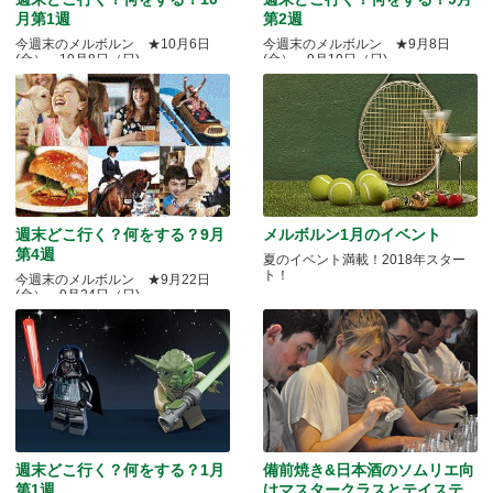
月第1週
第2週
今週末のメルボルン ★10月6日
今週末のメルボルン ★9月8日
(金）～10月8日（日)
(金）～9月10日（日)
週末どこ行く？何をする？9月
メルボルン1月のイベント
第4週
夏のイベント満載！2018年スター
ト！
今週末のメルボルン ★9月22日
(金）～9月24日（日)
週末どこ行く？何をする？1月
備前焼き&日本酒のソムリエ向
第1週
けマスタークラスとテイステ