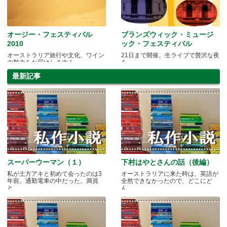
オージー・フェスティバル
ブランズウィック・ミュージ
2010
ック・フェスティバル
オーストラリア旅行や文化、ワイン
21日まで開催。生ライブで贅沢な夜
の魅力をお届けします！
を
最新記事
スーパーウーマン（１）
下村はやとさんの話（後編）
私が土方アキと初めて会ったのは3
オーストラリアに来た時は、英語が
年前。通勤電車の中だった。満員
全然できなかったので、どこにど
と.....
ん.....