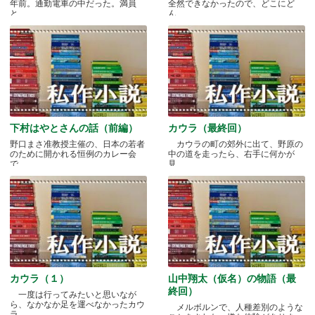
年前。通勤電車の中だった。満員
全然できなかったので、どこにど
と.....
ん.....
下村はやとさんの話（前編）
カウラ（最終回）
野口まさ准教授主催の、日本の若者
カウラの町の郊外に出て、野原の
のために開かれる恒例のカレー会
中の道を走ったら、右手に何かが
で.....
見.....
カウラ（１）
山中翔太（仮名）の物語（最
終回）
一度は行ってみたいと思いなが
ら、なかなか足を運べなかったカウ
メルボルンで、人種差別のような
ラ.....