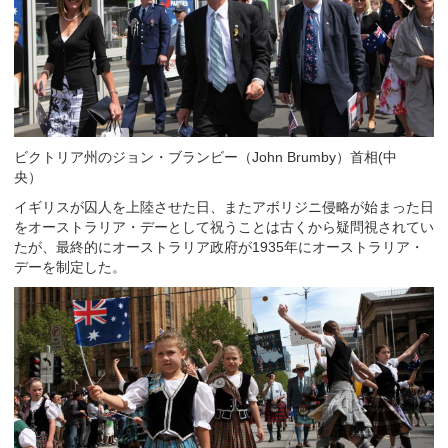
ビクトリア州のジョン・ブランビー（John Brumby）首相(中
央）
イギリスが囚人を上陸させた日、またアボリジニ侵略が始まった日
をオーストラリア・デーとして祝うことは古くから疑問視されてい
たが、最終的にオーストラリア政府が1935年にオーストラリア・
デーを制定した。