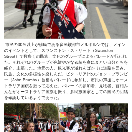
市民の30％以上が移民である多民族都市メルボルンでは、メイン
のイベントとして、スワンストン・ストリート（Swanston
Street）で数多くの民族、文化のグループによるパレードが行われ
た。それぞれのグループが色鮮やかな衣装を身にまとい自分たちを
紹介、主張した。地元の人、観光客が溢れんばかりに道路を囲み、
民族、文化の多様性を楽しんだ。ビクトリア州のジョン・ブランビ
ー（John Brumby）首相もパレードに参加し、市民の声援にオース
トラリア国旗を振って応えた。パレードの参加者、見物者、首相み
んながオーストラリア国旗を振り、多民族国家としての国民の団結
を確認しているようであった。