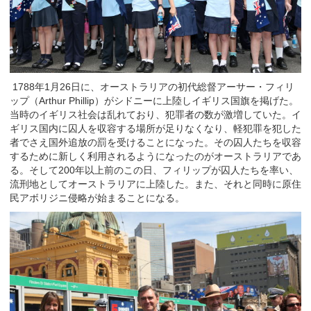
1788年1月26日に、オーストラリアの初代総督アーサー・フィリ
ップ（Arthur Phillip）がシドニーに上陸しイギリス国旗を掲げた。
当時のイギリス社会は乱れており、犯罪者の数が激増していた。イ
ギリス国内に囚人を収容する場所が足りなくなり、軽犯罪を犯した
者でさえ国外追放の罰を受けることになった。その囚人たちを収容
するために新しく利用されるようになったのがオーストラリアであ
る。そして200年以上前のこの日、フィリップが囚人たちを率い、
流刑地としてオーストラリアに上陸した。また、それと同時に原住
民アボリジニ侵略が始まることになる。