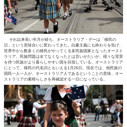
それ以来長い年月が経ち、オーストラリア・デーは「移民の
日」という意味合いに変わってきた。白豪主義にも終わりを告げ、
世界中から数多くの移民がやってくる多民族国家となったオースト
ラリア。民族問題は全てなくなったとは言いがたいが、様々な背景
を持つ民族がより暮らしやすい国を目指している。オーストラリア
にとって、移民の代名詞ともいえる1月26日。現在では、他民族の
国民一人一人が、オーストラリア人であるということの意味、オー
ストラリアの素晴らしさを再確認する一日になっている。