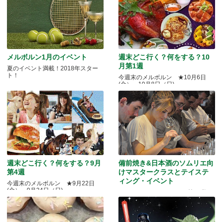
メルボルン1月のイベント
週末どこ行く？何をする？10
月第1週
夏のイベント満載！2018年スター
ト！
今週末のメルボルン ★10月6日
(金）～10月8日（日)
週末どこ行く？何をする？9月
備前焼き&日本酒のソムリエ向
第4週
けマスタークラスとテイステ
ィング・イベント
今週末のメルボルン ★9月22日
(金）～9月24日（日)
Quality Okayama Projectj 第三弾