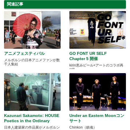
関連記事
アニメフェスティバル
GO FONT UR SELF
Chapter 5 開催
メルボルンの日本アニメファンが数
千人集結
kirin恵みビール×アートのコラボ再
び!!
Kazunari Sakamoto: HOUSE
Under an Eastern Moonコン
Poetics in the Ordinary
サート
日本人建築家の作品展がメルボルン
Chinkon（鎮魂）