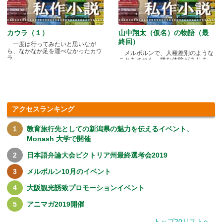
カウラ（１）
山中翔太（仮名）の物語（最
終回）
一度は行ってみたいと思いなが
ら、なかなか足を運べなかったカウ
メルボルンで、人種差別のような
ラ.....
ことをされた、嫌な体験がありま
す.....
アクセスランキング
教育旅行先としての新潟県の魅力を伝えるイベント、
Monash 大学で開催
日本語弁論大会ビクトリア州最終選考会2019
メルボルン10月のイベント
大阪観光誘致プロモーションイベント
アニマガ2019開催
トップ20リストへ