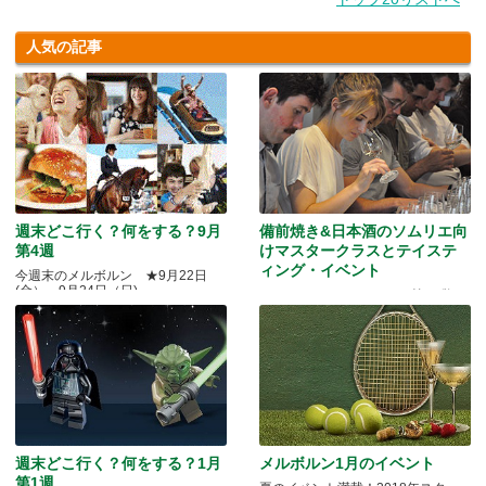
人気の記事
週末どこ行く？何をする？9月
備前焼き&日本酒のソムリエ向
第4週
けマスタークラスとテイステ
ィング・イベント
今週末のメルボルン ★9月22日
(金）～9月24日（日)
Quality Okayama Projectj 第三弾
週末どこ行く？何をする？1月
メルボルン1月のイベント
第1週