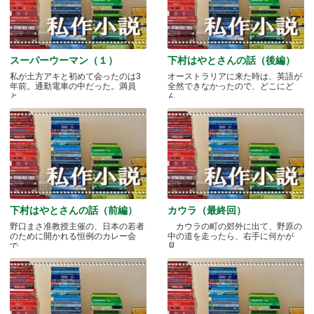
スーパーウーマン（１）
下村はやとさんの話（後編）
私が土方アキと初めて会ったのは3
オーストラリアに来た時は、英語が
年前。通勤電車の中だった。満員
全然できなかったので、どこにど
と.....
ん.....
下村はやとさんの話（前編）
カウラ（最終回）
野口まさ准教授主催の、日本の若者
カウラの町の郊外に出て、野原の
のために開かれる恒例のカレー会
中の道を走ったら、右手に何かが
で.....
見.....