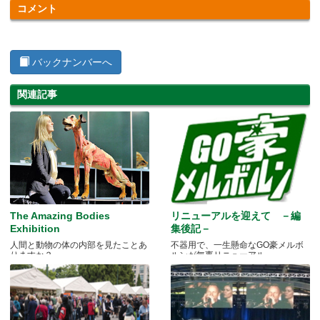
コメント
バックナンバーへ
関連記事
The Amazing Bodies
リニューアルを迎えて －編
Exhibition
集後記－
人間と動物の体の内部を見たことあ
不器用で、一生懸命なGO豪メルボ
りますか？
ルンが無事リニューアル