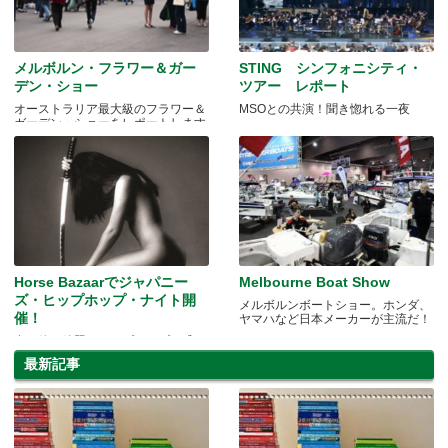
メルボルン・フラワー＆ガー
STING シンフォニシティ・
デン・ショー
ツアー レポート
オーストラリア最大級のフラワー＆
MSOとの共演！聞き惚れる一夜
ガーデン・ショーをレポートします
Horse Bazaarでジャパニー
Melbourne Boat Show
ズ・ヒップホップ・ナイト開
メルボルンボートショー。ホンダ、
催！
ヤマハなど日本メーカーが主流だ！
食べ飲み放題＋ヒップホップで盛り
上がろう！
最新記事