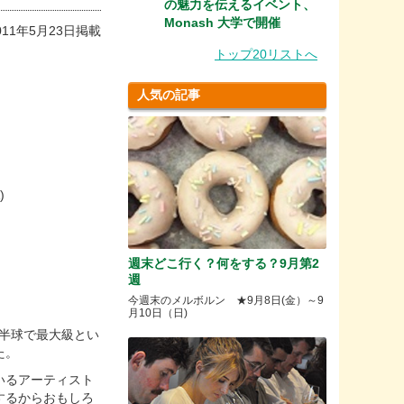
の魅力を伝えるイベント、
Monash 大学で開催
011年5月23日掲載
トップ20リストへ
人気の記事
)
週末どこ行く？何をする？9月第2
週
今週末のメルボルン ★9月8日(金）～9
月10日（日)
半球で最大級とい
た。
いるアーティスト
するからおもしろ