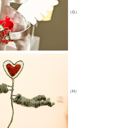
（G）
（H）