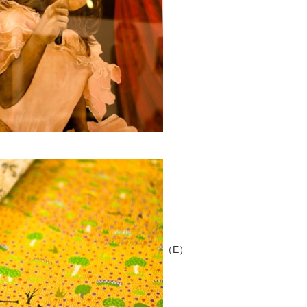
D）
（E）