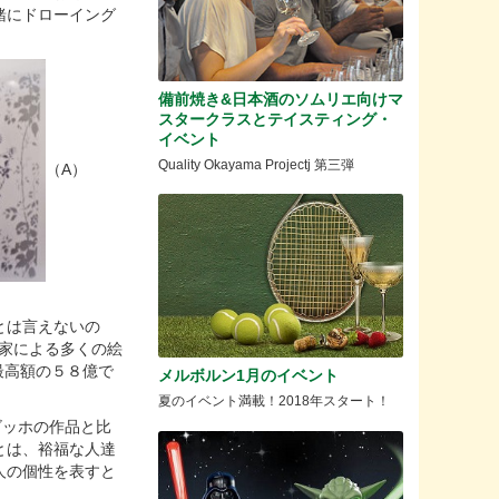
緒にドローイング
備前焼き&日本酒のソムリエ向けマ
スタークラスとテイスティング・
イベント
Quality Okayama Projectj 第三弾
（A）
とは言えないの
画家による多くの絵
最高額の５８億で
メルボルン1月のイベント
夏のイベント満載！2018年スタート！
、ゴッホの作品と比
とは、裕福な人達
人の個性を表すと