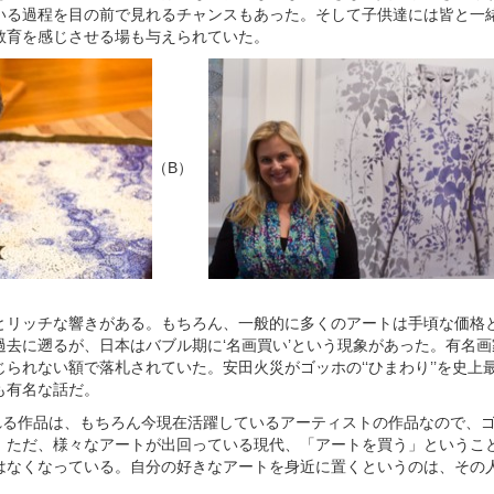
いる過程を目の前で見れるチャンスもあった。そして子供達には皆と一
教育を感じさせる場も与えられていた。
（B）
とリッチな響きがある。もちろん、一般的に多くのアートは手頃な価格
過去に遡るが、日本はバブル期に‘名画買い’という現象があった。有名
られない額で落札されていた。安田火災がゴッホの‘‘ひまわり’’を史上
も有名な話だ。
eに展示される作品は、もちろん今現在活躍しているアーティストの作品なので
。ただ、様々なアートが出回っている現代、「アートを買う」というこ
はなくなっている。自分の好きなアートを身近に置くというのは、その