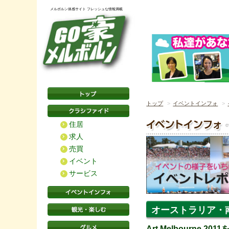
メルボルン体感サイト フレッシュな情報満載
トップ
イベントインフォ
住居
求人
売買
イベント
サービス
オーストラリア・
Art Melbourne 201