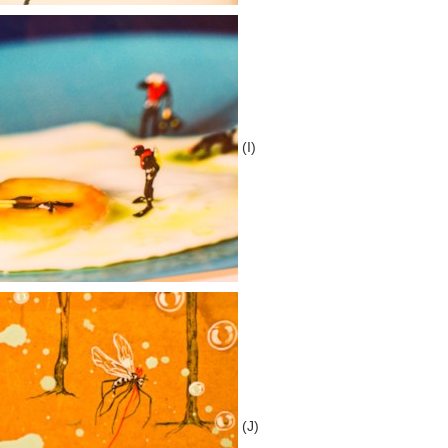
(I)
(J)