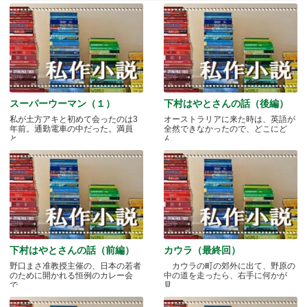
スーパーウーマン（１）
下村はやとさんの話（後編）
私が土方アキと初めて会ったのは3
オーストラリアに来た時は、英語が
年前。通勤電車の中だった。満員
全然できなかったので、どこにど
と.....
ん.....
下村はやとさんの話（前編）
カウラ（最終回）
野口まさ准教授主催の、日本の若者
カウラの町の郊外に出て、野原の
のために開かれる恒例のカレー会
中の道を走ったら、右手に何かが
で.....
見.....