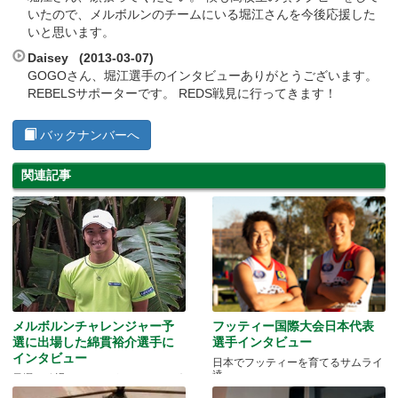
いたので、メルボルンのチームにいる堀江さんを今後応援した
いと思います。
Daisey (2013-03-07)
GOGOさん、堀江選手のインタビューありがとうございます。
REBELSサポーターです。 REDS戦見に行ってきます！
バックナンバーへ
関連記事
メルボルンチャレンジャー予
フッティー国際大会日本代表
選に出場した綿貫裕介選手に
選手インタビュー
インタビュー
日本でフッティーを育てるサムライ
達
予選で敗退しましたが、またメルボ
ルンに戻ってきます！