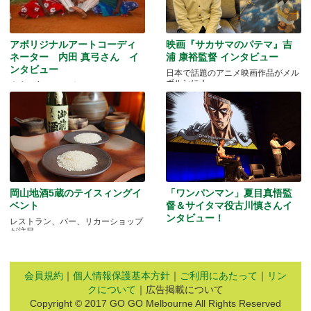
アボリジナルアートコーディ
映画『サカサマのパテマ』吉
ネーター 内田 真弓さん イ
浦 康裕監督 インタビュー
ンタビュー
日本で話題のアニメ映画作品がメル
ボルンに！
人生を変えたアボリジニ・アートと
の出会いとは…
岡山地酒5蔵のテイスィングイ
「ワンパンマン」夏目真悟監
ベント
督＆サイタマ役古川慎さんイ
ンタビュー！
レストラン、バー、リカーショップ
が注目
マッドマンアニメフェスティバル
2016
会員規約
｜
個人情報保護基本方針
｜
ご利用にあたって
｜
リン
クについて
｜広告掲載について
Copyright © 2017 GO GO Melbourne All Rights Reserved