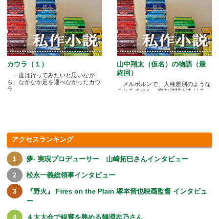
カウラ（１）
山中翔太（仮名）の物語（最
終回）
一度は行ってみたいと思いなが
ら、なかなか足を運べなかったカウ
メルボルンで、人種差別のような
ラ.....
ことをされた、嫌な体験がありま
す.....
アクセスランキング
夢- 実現プロデューサー 山崎拓巳さんインタビュー
松永一義総領事インタビュー
『野火』 Fires on the Plain 塚本晋也映画監督 インタビュ
ー
４大大会で線審を務める鶴淵志乃さん