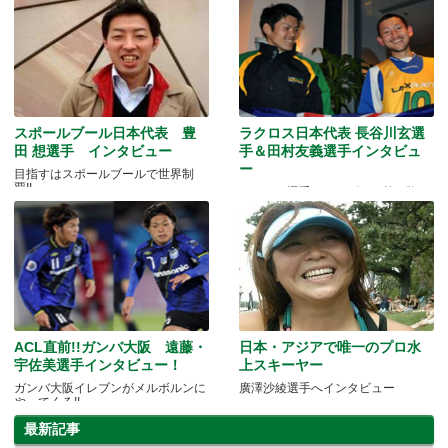
スポールブール日本代表 豊
ラクロス日本代表 長谷川玄選
田 想選手 インタビュー
手＆田村友義選手インタビュ
ー
目指すはスポールブールで世界制
覇!!
ラクロス選手インタビュー第2弾！
ACL直前!!ガンバ大阪 遠藤・
日本・アジアで唯一のプロ水
宇佐美選手インタビュー！
上スキーヤー
ガンバ大阪イレブンがメルボルンに
廣澤沙綾選手へインタビュー
やってくる!!
最新記事