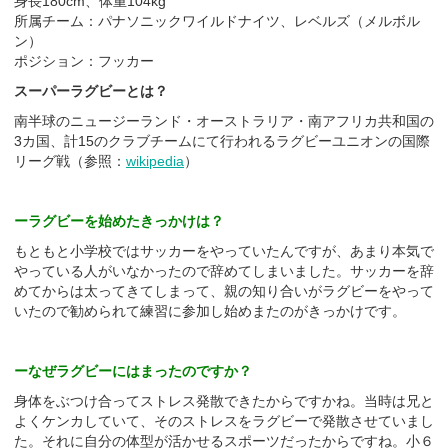
身長180cm、体重104kg
所属チーム：パナソニックワイルドナイツ、レベルズ（メルボル
ン）
ポジション：フッカー
スーパーラグビーとは？
南半球のニュージーランド・オーストラリア・南アフリカ共和国の
3カ国、計15のクラブチームにて行われるラグビーユニオンの国際
リーグ戦（参照：
wikipedia
）
ーラグビーを始めたきっかけは？
もともと小学校ではサッカーをやっていたんですが、あまり本気で
やっている人がいなかったので辞めてしまいました。サッカーを辞
めてからは太ってきてしまって、親の知り合いがラグビーをやって
いたので勧められて練習に参加し始めまたのがきっかけです。
ーなぜラグビーにはまったのですか？
身体をぶつけ合ってストレス発散できたからですかね。当時は兄と
よくケンカしていて、そのストレスをラグビーで発散させていまし
た。それに自分の体型が活かせるスポーツだったからですね。小６