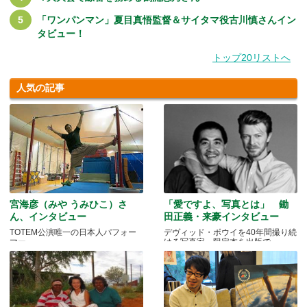
「ワンパンマン」夏目真悟監督＆サイタマ役古川慎さんイン
タビュー！
トップ20リストへ
人気の記事
宮海彦（みや うみひこ）さ
「愛ですよ、写真とは」 鋤
ん、インタビュー
田正義・来豪インタビュー
TOTEM公演唯一の日本人パフォー
デヴィッド・ボウイを40年間撮り続
マー
ける写真家、限定本を出版で