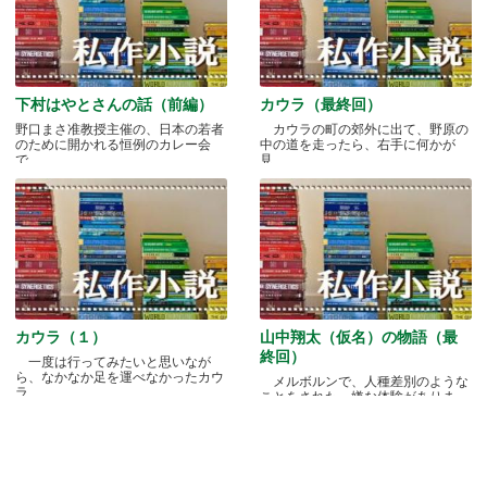
下村はやとさんの話（前編）
カウラ（最終回）
野口まさ准教授主催の、日本の若者
カウラの町の郊外に出て、野原の
のために開かれる恒例のカレー会
中の道を走ったら、右手に何かが
で.....
見.....
カウラ（１）
山中翔太（仮名）の物語（最
終回）
一度は行ってみたいと思いなが
ら、なかなか足を運べなかったカウ
メルボルンで、人種差別のような
ラ.....
ことをされた、嫌な体験がありま
す.....