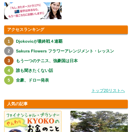
アクセスランキング
Djokovicが最終戦４連覇
Sakura Flowers フラワーアレンジメント・レッスン
もう一つのテニス、強豪国は日本
誰も聞きたくない話
全豪、ドロー発表
トップ20リストへ
人気の記事