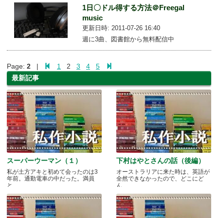
1日〇ドル得する方法＠Freegal
music
更新日時: 2011-07-26 16:40
週に3曲、図書館から無料配信中
Page:
2
|
1
2
3
4
5
最新記事
スーパーウーマン（１）
下村はやとさんの話（後編）
私が土方アキと初めて会ったのは3
オーストラリアに来た時は、英語が
年前。通勤電車の中だった。満員
全然できなかったので、どこにど
と.....
ん.....