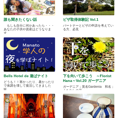
誰も聞きたくない話
ビザ取得体験記 Vol.1
もしも自分に何かあったら・・・
パートナーとビザの申請を考えてい
あなたの子供や資産はどうなりま
る方、必見
す.....
Bells Hotel de 遊ばナイト
下を向いて歩こう ～Florist
Hana～Vol.20 ガーデニア
どうも！！寒かったり、暑かったり
で体調を壊して復活してきました
ガーデニア；英名Gardenia 和名；
M.....
くちなしの花 .....