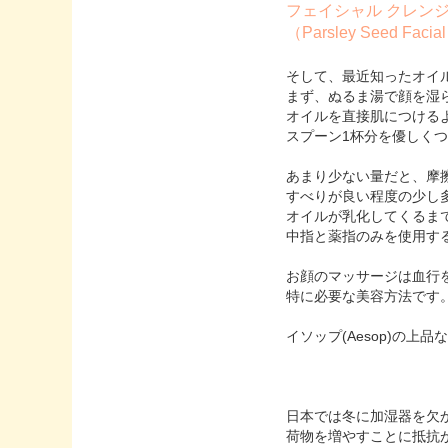
フェイシャル クレンジ
（Parsley Seed Facial
そして、最近知ったオイ
まず、ぬるま湯で顔を湿
オイルを直接肌につける
スプーン1杯分を優しく
あまり少ない量だと、摩
すべりが良い程度の少し
オイルが乳化してくるま
中指と薬指のみを使用す
お顔のマッサージは血行
特に必要な美容方法です
イソップ(Aesop)の
日本では冬に加湿器を欠
荷物を増やすことに抵抗