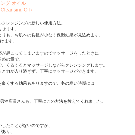
ング オイル
 Cleansing Oil）
ルクレンジングの新しい使用方法。
らせます。
よりも、お肌への負担が少なく保湿効果が見込めます。
つけます。
擦が起こってしまいますのでマッサージをしたときに
多めの量で。
で、くるくるとマッサージしながらクレンジングします。
ると力が入り過ぎず、丁寧にマッサージができます。
を良くする効果もありますので、冬の寒い時期には
。
上品な男性店員さんも、丁寧にこの方法を教えてくれました。
かしたことがないのですが、
があり、