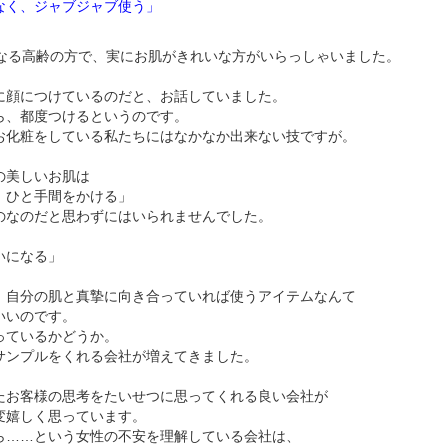
なく、ジャブジャブ使う」
もなる高齢の方で、実にお肌がきれいな方がいらっしゃいました。
に顔につけているのだと、お話していました。
ら、都度つけるというのです。
お化粧をしている私たちにはなかなか出来ない技ですが。
の美しいお肌は
、ひと手間をかける」
のなのだと思わずにはいられませんでした。
いになる」
、自分の肌と真摯に向き合っていれば使うアイテムなんて
いいのです。
っているかどうか。
サンプルをくれる会社が増えてきました。
たお客様の思考をたいせつに思ってくれる良い会社が
変嬉しく思っています。
ら……という女性の不安を理解している会社は、