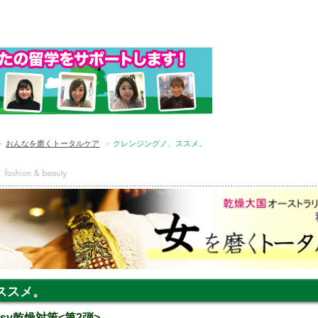
おんなを磨くトータルケア
クレンジングノ、ススメ。
ススメ。
sy乾燥対策<第2弾>