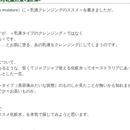
ap moisture）に＜乳液クレンジングのススメ＞を書きましたが。
すが、＜乳液タイプのクレンジング＞ではなく
る＞です。
……とお肌に塗る、あの乳液をクレンジングにしてしまうのです。
について。
あるような、安くてジャブジャブ使える化粧水ってオーストラリアにあ
ふとした一言。
ンタイプ（美容液みたいな状態）のものしか見たことが無いかも知れま
で少々お高いものか。
で
ススメ化粧水」を本気で探してみようと思います。