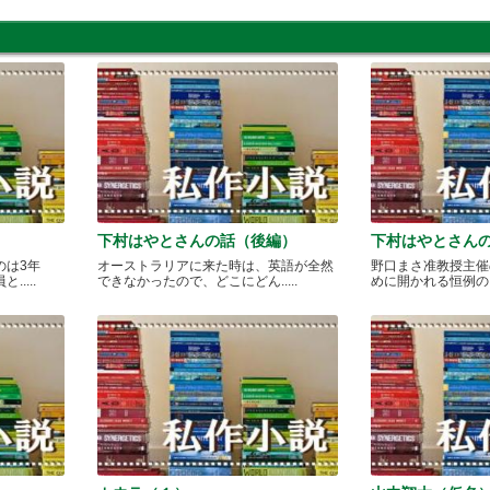
下村はやとさんの話（後編）
下村はやとさん
のは3年
オーストラリアに来た時は、英語が全然
野口まさ准教授主催
....
できなかったので、どこにどん.....
めに開かれる恒例のカレ