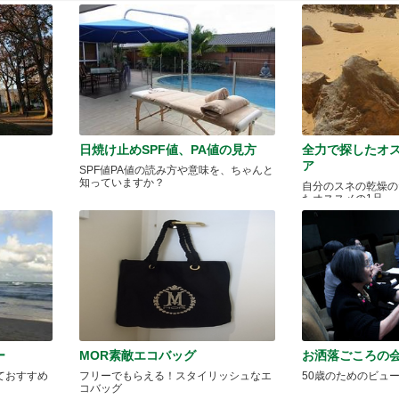
日焼け止めSPF値、PA値の見方
全力で探したオ
ア
SPF値PA値の読み方や意味を、ちゃんと
知っていますか？
自分のスネの乾燥の
たオススメの1品
ー
MOR素敵エコバッグ
お洒落ごころの
ておすすめ
フリーでもらえる！スタイリッシュなエ
50歳のためのビュ
コバッグ