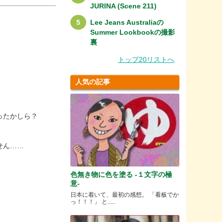
JURINA (Scene 211)
Lee Jeans Australiaの
Summer Lookbookの撮影
裏
トップ20リストへ
人気の記事
ったかしら？
せん……
色無き物に色を塗る -１文字の極
意-
日本に着いて、最初の感想。 「看板でか
っ！！！」 と.....