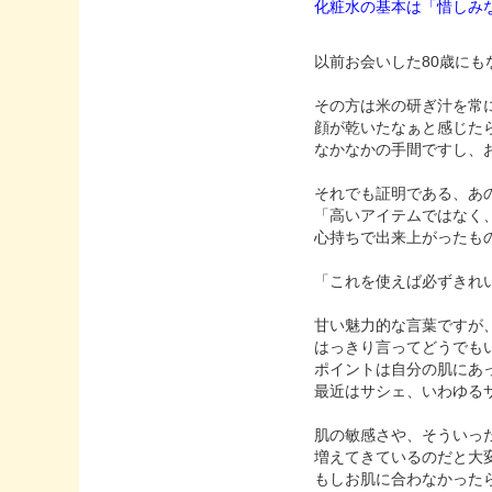
化粧水の基本は「惜しみ
以前お会いした80歳に
その方は米の研ぎ汁を常
顔が乾いたなぁと感じた
なかなかの手間ですし、
それでも証明である、あ
「高いアイテムではなく
心持ちで出来上がったも
「これを使えば必ずきれ
甘い魅力的な言葉ですが
はっきり言ってどうでも
ポイントは自分の肌にあ
最近はサシェ、いわゆる
肌の敏感さや、そういっ
増えてきているのだと大
もしお肌に合わなかった