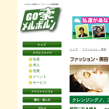
メルボルン体感サイト フレッシュな情報満載
トップ
ファッション・美容
住居
求人
売買
イベント
サービス
クレンジングノ、
前回に引き続き……ea