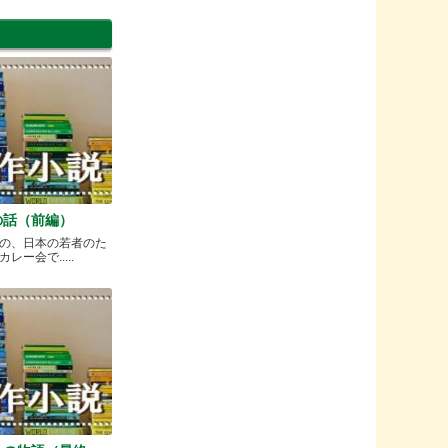
の話（前編）
の、日本の若者のた
ー会で.....