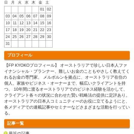
日
月
火
水
木
金
土
01
02
03
04
05
06
07
08
09
10
11
12
13
14
15
16
17
18
19
20
21
22
23
24
25
26
27
28
29
30
31
プロフィール
【FP KYOKOプロフィール】 オーストラリアで珍しい日本人ファ
イナンシャル・プランナー、難しいお金のこともやさしく教えてく
れるお金の専門家。 メルボルンを拠点に、オーストラリア在住の
個人、家族やビジネス・オーナーまで、幅広いクライアントを持
つ。 10年間に渡るオーストラリアでのビジネス経験を活かして、
クライアント各々の状況に合わせた賢い戦略法の提供に定評あり。
オーストラリアの日本人コミュニティーのお役に立てるようにと、
各メディアでの連載記事やセミナーなどさまざまな活動を行ってい
る。
記事一覧
最近の記事