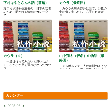
下村はやとさんの話（前編）
カウラ（最終回）
野口まさ准教授主催の、日本の若者
カウラの町の郊外に出て、野原の
のために開かれる恒例のカレー会
中の道を走ったら、右手に何かが
で.....
見.....
カウラ（１）
山中翔太（仮名）の物語（最
終回）
一度は行ってみたいと思いなが
ら、なかなか足を運べなかったカウ
メルボルンで、人種差別のような
ラ.....
ことをされた、嫌な体験がありま
す.....
カレンダー
<
2025-08
>