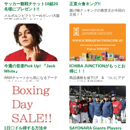
サッカー観戦チケット10組20
正直☆食キング!!
名様にプレゼント!!
揚げ物クッキングの救世主が今回の
主役！！
メルボルンビクトリーvsガンバ大阪
(応募は締め切られました）
今週の音楽Pick Up! 『Jack
ICHIBA JUNCTIONがもっとお
White』
得に！！
ARIAチャートから気になるアーテ
商品価格を値下げ! & ついにアデ
ィストをピックアップ
レードでも本格始動!!
1日〇ドル得する方法＠
SAYONARA Giants Players