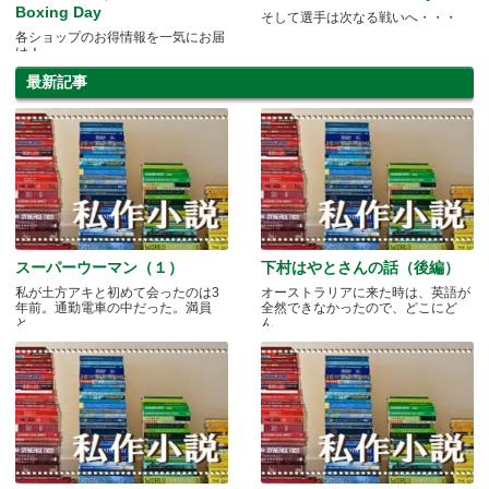
Boxing Day
そして選手は次なる戦いへ・・・
各ショップのお得情報を一気にお届
け！
最新記事
スーパーウーマン（１）
下村はやとさんの話（後編）
私が土方アキと初めて会ったのは3
オーストラリアに来た時は、英語が
年前。通勤電車の中だった。満員
全然できなかったので、どこにど
と.....
ん.....