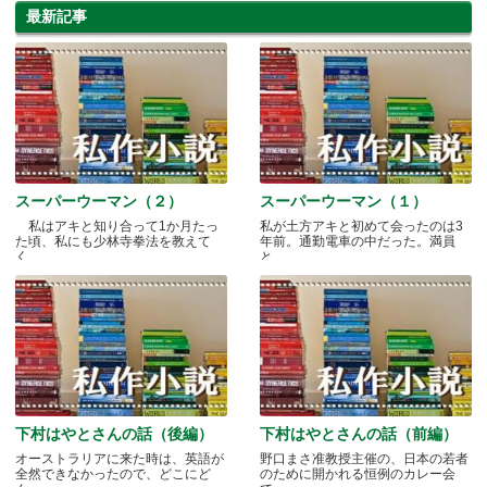
最新記事
スーパーウーマン（２）
スーパーウーマン（１）
私はアキと知り合って1か月たっ
私が土方アキと初めて会ったのは3
た頃、私にも少林寺拳法を教えて
年前。通勤電車の中だった。満員
く.....
と.....
下村はやとさんの話（後編）
下村はやとさんの話（前編）
オーストラリアに来た時は、英語が
野口まさ准教授主催の、日本の若者
全然できなかったので、どこにど
のために開かれる恒例のカレー会