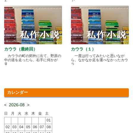
ん.....
で.....
カウラ（最終回）
カウラ（１）
カウラの町の郊外に出て、野原の
一度は行ってみたいと思いなが
中の道を走ったら、右手に何かが
ら、なかなか足を運べなかったカウ
見.....
ラ.....
カレンダー
<
2026-08
>
日
月
火
水
木
金
土
01
02
03
04
05
06
07
08