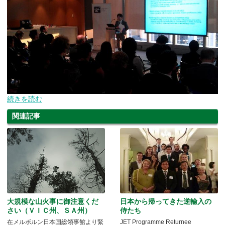
続きを読む
関連記事
大規模な山火事に御注意くだ
日本から帰ってきた逆輸入の
さい（ＶＩＣ州、ＳＡ州）
侍たち
在メルボルン日本国総領事館より緊
JET Programme Returnee