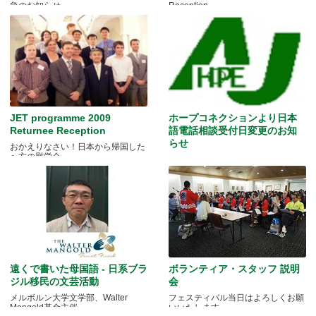
急のお知らせ
Reception
JET programme 2009
ホープコネクションより日本
Returnee Reception
語電話相談受付日変更のお知
らせ
おかえりなさい！日本から帰国した
へ方の慰労会
遠くで書いた母国語 - 日系ブラ
ボランティア・スタッフ 説明
ジル移民の文芸活動
会
メルボルン大学文学部、Walter
フェスティバル当日はよろしくお願
Mangold基金主催
いいたします