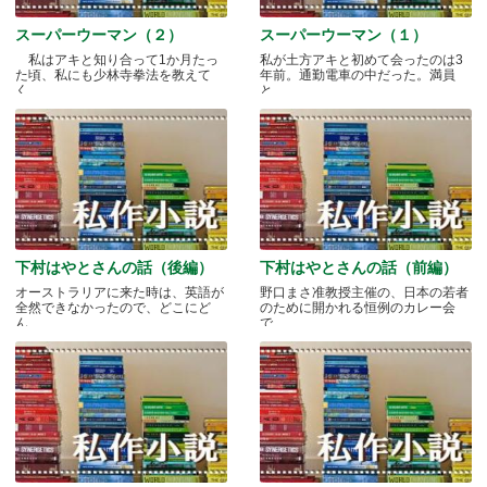
スーパーウーマン（２）
スーパーウーマン（１）
私はアキと知り合って1か月たっ
私が土方アキと初めて会ったのは3
た頃、私にも少林寺拳法を教えて
年前。通勤電車の中だった。満員
く.....
と.....
下村はやとさんの話（後編）
下村はやとさんの話（前編）
オーストラリアに来た時は、英語が
野口まさ准教授主催の、日本の若者
全然できなかったので、どこにど
のために開かれる恒例のカレー会
ん.....
で.....