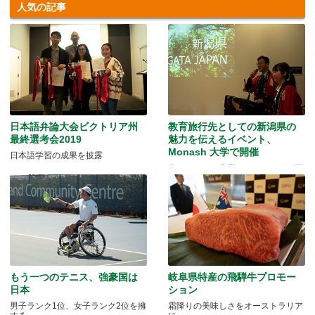
人気の記事
日本語弁論大会ビクトリア州
教育旅行先としての新潟県の
最終選考会2019
魅力を伝えるイベント、
Monash 大学で開催
日本語学習の成果を披露
米どころでの農業とモノづくりの両
方を体験できる
もう一つのテニス、強豪国は
岐阜県特産の飛騨牛プロモー
日本
ション
男子ランク1位、女子ランク2位を擁
霜降りの美味しさをオーストラリア