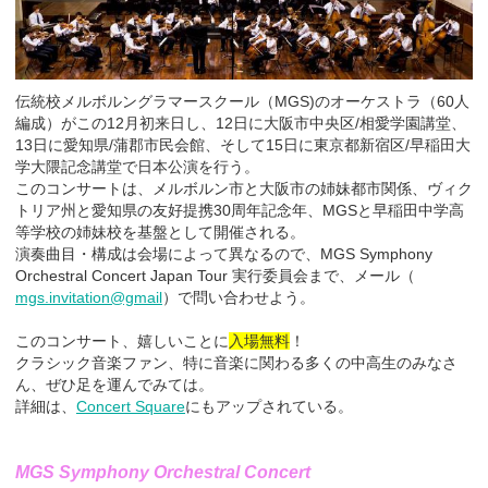
伝統校メルボルングラマースクール（MGS)のオーケストラ（60人
編成）がこの12月初来日し、12日に大阪市中央区/相愛学園講堂、
13日に愛知県/蒲郡市民会館、そして15日に東京都新宿区/早稲田大
学大隈記念講堂で日本公演を行う。
このコンサートは、メルボルン市と大阪市の姉妹都市関係、ヴィク
トリア州と愛知県の友好提携30周年記念年、MGSと早稲田中学高
等学校の姉妹校を基盤として開催される。
演奏曲目・構成は会場によって異なるので、MGS Symphony
Orchestral Concert Japan Tour 実行委員会まで、メール（
mgs.invitation@gmail
）で問い合わせよう。
このコンサート、嬉しいことに
入場無料
！
クラシック音楽ファン、特に音楽に関わる多くの中高生のみなさ
ん、ぜひ足を運んでみては。
詳細は、
Concert Square
にもアップされている。
MGS Symphony Orchestral Concert