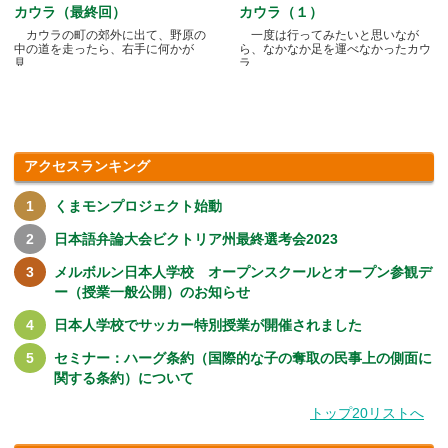
カウラ（最終回）
カウラ（１）
カウラの町の郊外に出て、野原の
一度は行ってみたいと思いなが
中の道を走ったら、右手に何かが
ら、なかなか足を運べなかったカウ
見.....
ラ.....
アクセスランキング
くまモンプロジェクト始動
日本語弁論大会ビクトリア州最終選考会2023
メルボルン日本人学校 オープンスクールとオープン参観デ
ー（授業一般公開）のお知らせ
日本人学校でサッカー特別授業が開催されました
セミナー：ハーグ条約（国際的な子の奪取の民事上の側面に
関する条約）について
トップ20リストへ