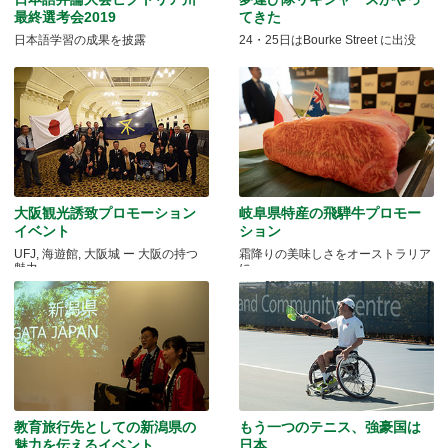
最終選考会2019
てきた
日本語学習の成果を披露
24・25日はBourke Street に出没
大阪観光誘致プロモーション
岐阜県特産の飛騨牛プロモー
イベント
ション
UFJ, 海遊館, 大阪城 ー 大阪の持つ
霜降りの美味しさをオーストラリア
魅力
に
教育旅行先としての新潟県の
もう一つのテニス、強豪国は
魅力を伝えるイベント、
日本