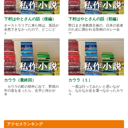
下村はやとさんの話（後編）
下村はやとさんの話（前編）
オーストラリアに来た時は、英語が
野口まさ准教授主催の、日本の若者
全然できなかったので、どこにど
のために開かれる恒例のカレー会
ん.....
で.....
カウラ（最終回）
カウラ（１）
カウラの町の郊外に出て、野原の
一度は行ってみたいと思いなが
中の道を走ったら、右手に何かが
ら、なかなか足を運べなかったカウ
見.....
ラ.....
アクセスランキング