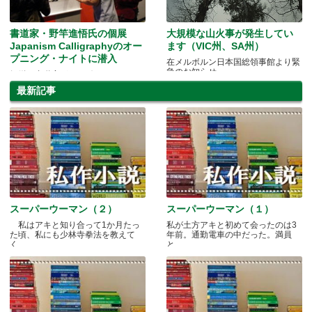
書道家・野竿進悟氏の個展
大規模な山火事が発生してい
Japanism Calligraphyのオー
ます（VIC州、SA州）
プニング・ナイトに潜入
在メルボルン日本国総領事館より緊
急のお知らせ
気鋭の書道家がメルボルンにやって
きた!!
最新記事
スーパーウーマン（２）
スーパーウーマン（１）
私はアキと知り合って1か月たっ
私が土方アキと初めて会ったのは3
た頃、私にも少林寺拳法を教えて
年前。通勤電車の中だった。満員
く.....
と.....