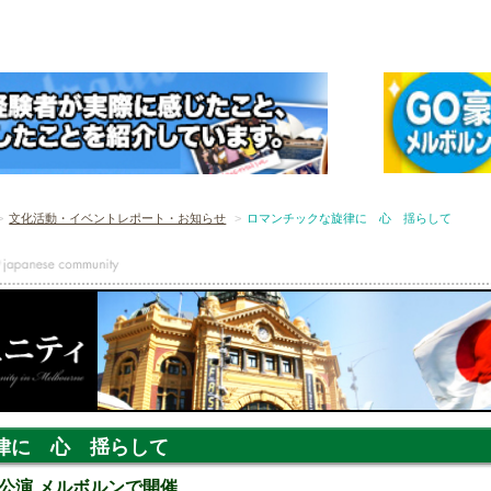
文化活動・イベントレポート・お知らせ
ロマンチックな旋律に 心 揺らして
律に 心 揺らして
公演 メルボルンで開催