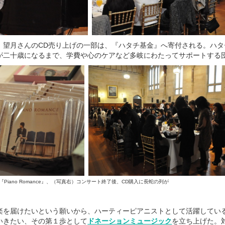
、望月さんのCD売り上げの一部は、『ハタチ基金』へ寄付される。ハタ
が二十歳になるまで、学費や心のケアなど多岐にわたってサポートする
iano Romance』、（写真右）コンサート終了後、CD購入に長蛇の列が
楽を届けたいという願いから、ハーティーピアニストとして活躍してい
いきたい、その第１歩として
ドネーションミュージック
を立ち上げた。