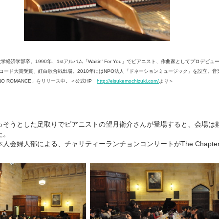
経済学部卒。1990年、1stアルバム「Waitin' For You」でピアニスト、作曲家としてプロデビ
コード大賞受賞、紅白歌合戦出場。2010年にはNPO法人「ドネーションミュージック」を設立。音
NO ROMANCE」をリリース中。＜公式HP
http://eisukemochizuki.com/
より＞
っそうとした足取りでピアニストの望月衛介さんが登場すると、会場は
た。
会婦人部による、チャリティーランチョンコンサートがThe Chapter 