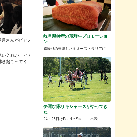
岐阜県特産の飛騨牛プロモーショ
る望月さんがピアノ
ン
霜降りの美味しさをオーストラリアに
思い入れが、ピア
沸き起こってく
夢運び隊リキシャーズがやってき
た
24・25日はBourke Street に出没