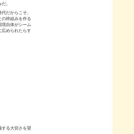
みだ。
時代だからこそ、
との枠組みを作る
国境自体がシーム
に広められたらす
識する大切さを望