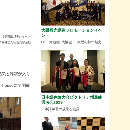
大阪観光誘致プロモーションイベ
ント
ュー。同時期にBBクイーン
UFJ, 海遊館, 大阪城 ー 大阪の持つ魅力
楽を通じた社会貢献活動
熱気と静寂が入り
Houseにて開催
日本語弁論大会ビクトリア州最終
選考会2019
日本語学習の成果を披露