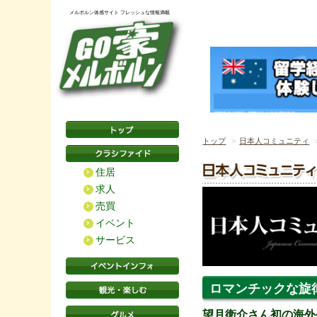
メルボルン体感サイト フレッシュな情報満載
トップ
日本人コミュニティ
住居
求人
売買
イベント
サービス
ロマンチックな旋
望月衛介さん初の海外