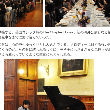
する、英国ゴシック調のThe Chapter House。初の海外公演とな
は見事なまでに溶け込んでいった。
の音は、心の中へゆっくりとしみ込んでくる。メロディーに対する強い
てくるのだ。その音に誘われるように、聴き手にもさまざまな気持ちが
さえも変わっていくような錯覚にもとらわれる。