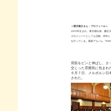
＜望月衛介さん・プロフィール＞
1970年生まれ、東京都出身。慶応大学
ズのメンバーとしても活動、同年レ
を行っている。最新アルバム「PIA
背筋をピンと伸ばし、さ
交じった雰囲気に包まれ
６月７日、メルボルン日本人
された。