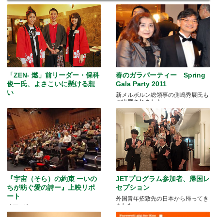
「ZEN- 燃」前リーダー・保科
春のガラパーティー Spring
俊一氏、よさこいに懸ける想
Gala Party 2011
い
新メルボルン総領事の側嶋秀展氏も
ご出席されました
世界へ「よさこい」を発信していき
たい。
『宇宙（そら）の約束 ーいの
JETプログラム参加者、帰国レ
ちが紡ぐ愛の詩ー』上映リポ
セプション
ート
外国青年招致先の日本から帰ってき
ました
映画に込められたメッセージとは ?!