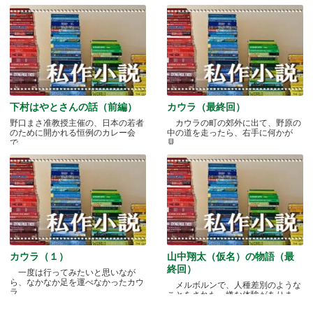
下村はやとさんの話（前編）
カウラ（最終回）
野口まさ准教授主催の、日本の若者
カウラの町の郊外に出て、野原の
のために開かれる恒例のカレー会
中の道を走ったら、右手に何かが
で.....
見.....
カウラ（１）
山中翔太（仮名）の物語（最
終回）
一度は行ってみたいと思いなが
ら、なかなか足を運べなかったカウ
メルボルンで、人種差別のような
ラ.....
ことをされた、嫌な体験がありま
す.....