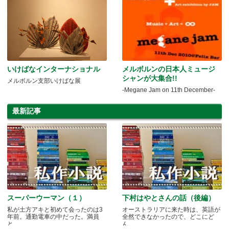
いけばなインターナショナル
メルボルンの日本人ミュージ
シャンが大集合!!
メルボルン支部いけばな展
-Megane Jam on 11th December-
最新記事
スーパーウーマン（１）
下村はやとさんの話（後編）
私が土方アキと初めて会ったのは3
オーストラリアに来た時は、英語が
年前。通勤電車の中だった。満員
全然できなかったので、どこにど
と.....
ん.....