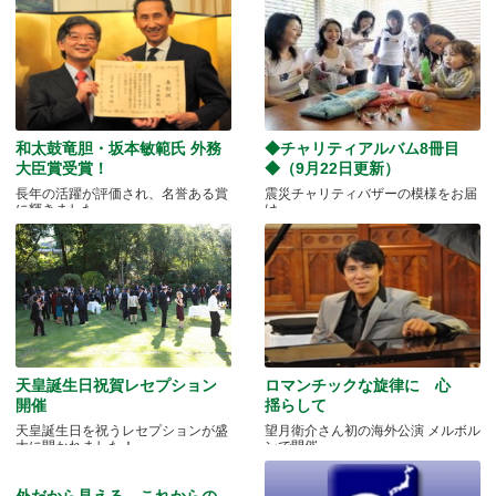
和太鼓竜胆・坂本敏範氏 外務
◆チャリティアルバム8冊目
大臣賞受賞！
◆（9月22日更新）
長年の活躍が評価され、名誉ある賞
震災チャリティバザーの模様をお届
に輝きました。
け
天皇誕生日祝賀レセプション
ロマンチックな旋律に 心
開催
揺らして
天皇誕生日を祝うレセプションが盛
望月衛介さん初の海外公演 メルボル
大に開かれました！
ンで開催
外だから見える、これからの