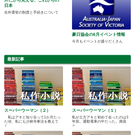
日本
在外選挙の制度と手続きについて
豪日協会の6月イベント情報
今月もイベントが盛りだくさん
最新記事
スーパーウーマン（２）
スーパーウーマン（１）
私はアキと知り合って1か月たっ
私が土方アキと初めて会ったのは3
た頃、私にも少林寺拳法を教えて
年前。通勤電車の中だった。満員
く.....
と.....