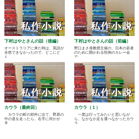
下村はやとさんの話（後編）
下村はやとさんの話（前編）
オーストラリアに来た時は、英語が
野口まさ准教授主催の、日本の若者
全然できなかったので、どこにど
のために開かれる恒例のカレー会
ん.....
で.....
カウラ（最終回）
カウラ（１）
カウラの町の郊外に出て、野原の
一度は行ってみたいと思いなが
中の道を走ったら、右手に何かが
ら、なかなか足を運べなかったカウ
見.....
ラ.....