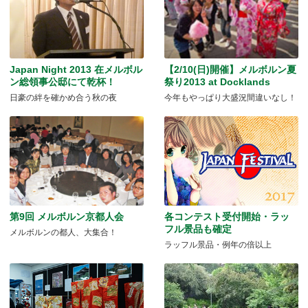
Japan Night 2013 在メルボル
【2/10(日)開催】メルボルン夏
ン総領事公邸にて乾杯！
祭り2013 at Docklands
日豪の絆を確かめ合う秋の夜
今年もやっぱり大盛況間違いなし！
第9回 メルボルン京都人会
各コンテスト受付開始・ラッ
フル景品も確定
メルボルンの都人、大集合！
ラッフル景品・例年の倍以上