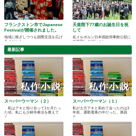
フランクストン市でJapanese
天皇陛下77歳のお誕生日を祝
Festivalが開催されました。
して
地域に根ざしつつも国際交流を広げ
在メルボルン日本国総領事館公邸に
るイベント
て祝賀レセプション
最新記事
スーパーウーマン（２）
スーパーウーマン（１）
私はアキと知り合って1か月たっ
私が土方アキと初めて会ったのは3
た頃、私にも少林寺拳法を教えて
年前。通勤電車の中だった。満員
く.....
と.....