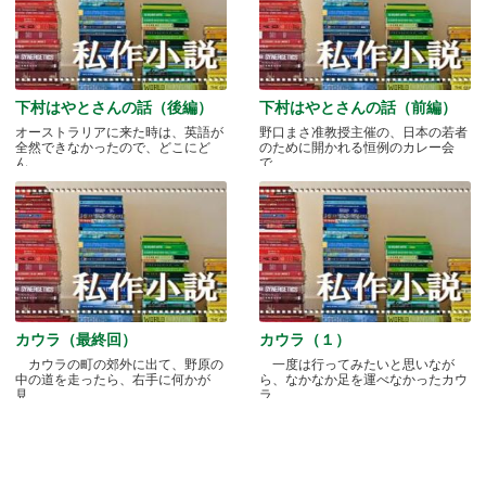
下村はやとさんの話（後編）
下村はやとさんの話（前編）
オーストラリアに来た時は、英語が
野口まさ准教授主催の、日本の若者
全然できなかったので、どこにど
のために開かれる恒例のカレー会
ん.....
で.....
カウラ（最終回）
カウラ（１）
カウラの町の郊外に出て、野原の
一度は行ってみたいと思いなが
中の道を走ったら、右手に何かが
ら、なかなか足を運べなかったカウ
見.....
ラ.....