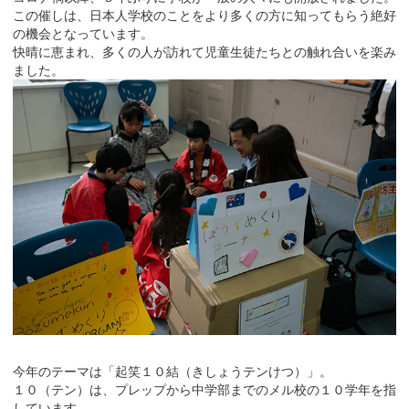
この催しは、日本人学校のことをより多くの方に知ってもらう絶好
の機会となっています。
快晴に恵まれ、多くの人が訪れて児童生徒たちとの触れ合いを楽み
ました。
今年のテーマは「起笑１０結（きしょうテンけつ）」。
１０（テン）は、プレップから中学部までのメル校の１０学年を指
しています。