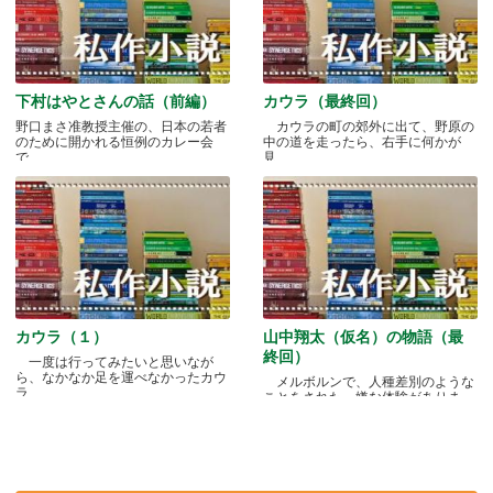
下村はやとさんの話（前編）
カウラ（最終回）
野口まさ准教授主催の、日本の若者
カウラの町の郊外に出て、野原の
のために開かれる恒例のカレー会
中の道を走ったら、右手に何かが
で.....
見.....
カウラ（１）
山中翔太（仮名）の物語（最
終回）
一度は行ってみたいと思いなが
ら、なかなか足を運べなかったカウ
メルボルンで、人種差別のような
ラ.....
ことをされた、嫌な体験がありま
す.....