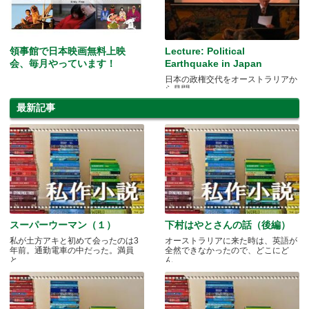
領事館で日本映画無料上映
Lecture: Political
会、毎月やっています！
Earthquake in Japan
日本の政権交代をオーストラリアか
ら見聞
最新記事
スーパーウーマン（１）
下村はやとさんの話（後編）
私が土方アキと初めて会ったのは3
オーストラリアに来た時は、英語が
年前。通勤電車の中だった。満員
全然できなかったので、どこにど
と.....
ん.....