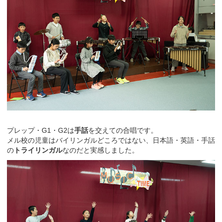
プレップ・G1・G2は
手話
を交えての合唱です。
メル校の児童はバイリンガルどころではない、日本語・英語・手話
の
トライリンガル
なのだと実感しました。