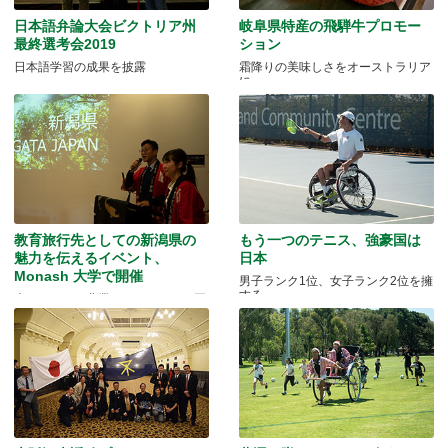
日本語弁論大会ビクトリア州
岐阜県特産の飛騨牛プロモー
最終選考会2019
ション
日本語学習の成果を披露
霜降りの美味しさをオーストラリア
に
教育旅行先としての新潟県の
もう一つのテニス、強豪国は
魅力を伝えるイベント、
日本
Monash 大学で開催
男子ランク1位、女子ランク2位を擁
する
米どころでの農業とモノづくりの両
方を体験できる