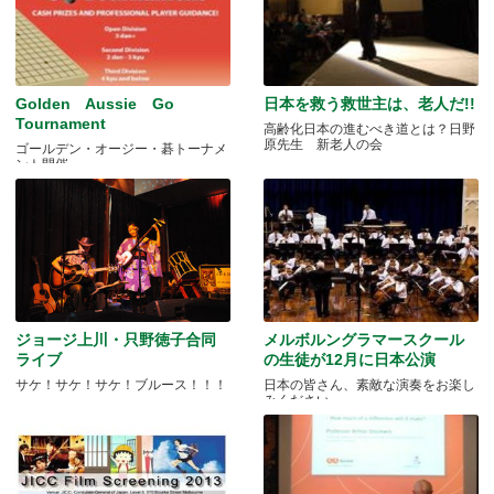
Golden Aussie Go
日本を救う救世主は、老人だ!!
Tournament
高齢化日本の進むべき道とは？日野
原先生 新老人の会
ゴールデン・オージー・碁トーナメ
ント開催
ジョージ上川・只野徳子合同
メルボルングラマースクール
ライブ
の生徒が12月に日本公演
サケ！サケ！サケ！ブルース！！！
日本の皆さん、素敵な演奏をお楽し
みください