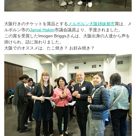
大阪行きのチケットを賞品とする
メルボルン大阪姉妹都市
賞は、メ
ルボルン市の
Jamal Hakim
市議会議員より、手渡されました。
この賞を受賞したImogen Briggsさんは、大阪出身の人達から声を
掛けられ、話に加わりました。
大阪でのオススメは、たこ焼き？ お好み焼き？