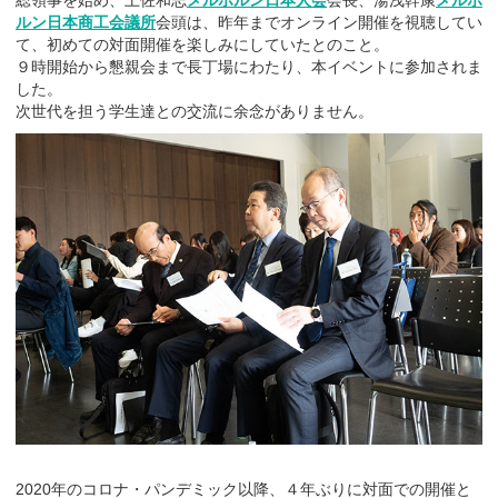
総領事を始め、土佐和志
メルボルン日本人会
会長、湯浅幹康
メルボ
ルン日本商工会議所
会頭は、昨年までオンライン開催を視聴してい
て、初めての対面開催を楽しみにしていたとのこと。
９時開始から懇親会まで長丁場にわたり、本イベントに参加されま
した。
次世代を担う学生達との交流に余念がありません。
2020年のコロナ・パンデミック以降、４年ぶりに対面での開催と