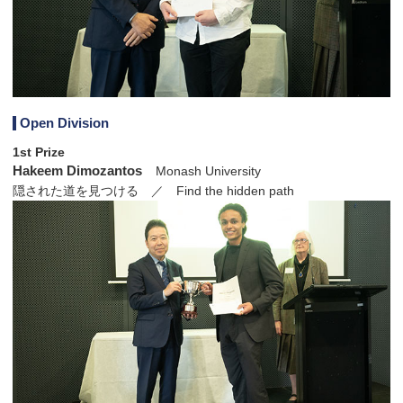
Open Division
1st Prize
Hakeem Dimozantos
Monash University
隠された道を見つける ／ Find the hidden path