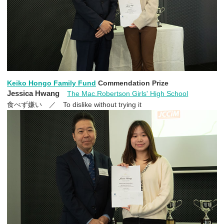
Keiko Hongo Family Fund
Commendation Prize
Jessica Hwang
The Mac.Robertson Girls' High School
食べず嫌い ／ To dislike without trying it