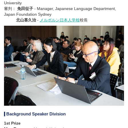
University
審判：
免田征子
- Manager, Japanese Language Department,
Japan Foundation Sydney
北山喜久治
-
メルボルン日本人学校
校長
Background Speaker Division
1st Prize