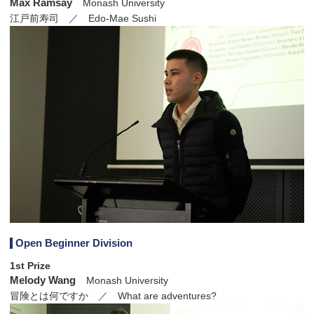
Max Ramsay
Monash University
江戸前寿司 ／ Edo-Mae Sushi
Open Beginner Division
1st Prize
Melody Wang
Monash University
冒険とは何ですか ／ What are adventures?