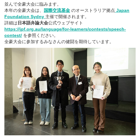
並んで全豪大会に臨みます。
本年の全豪大会は、
国際交流基金
のオーストラリア拠点
Japan
Foundation Sydny
主催で開催されます。
詳細は
日本語弁論大会
公式ウェブサイト
https://jpf.org.au/language/for-learners/contests/speech-
contest/
を参照ください。
全豪大会に参加するみなさんの健闘を期待しています。