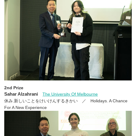
2nd Prize
Sahar Alzahrani
The University Of Melbourne
休み.新しいことをけいけんするきかい ／ Holidays. A Chance
For A New Experience