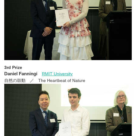
3rd Prize
Daniel Fanningi
RMIT University
自然の鼓動 ／ The Heartbeat of Nature