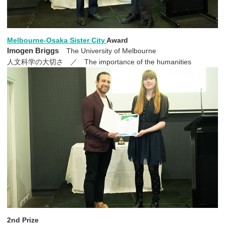
Melbourne-Osaka Sister City
Award
Imogen Briggs
The University of Melbourne
人文科学の大切さ ／ The importance of the humanities
2nd Prize