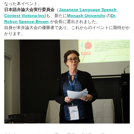
なった本イベント。
日本語弁論大会実行委員会
（
Japanese Language Speech
Contest Victoria Inc
)も、新たに
Monash University
の
Dr.
Robyn Spence-Brown
が会長に選出されました。
自身が本弁論大会の優勝者であり、これからのイベントに期待がか
かります。