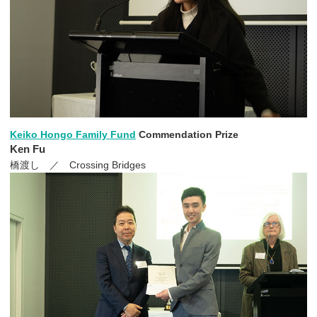
Keiko Hongo Family Fund
Commendation Prize
Ken Fu
橋渡し ／ Crossing Bridges