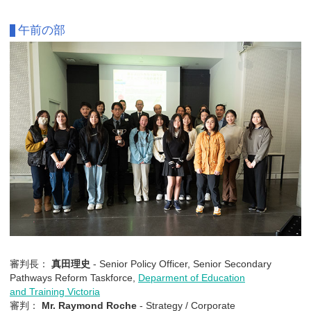
午前の部
審判長：
真田理史
- Senior Policy Officer, Senior Secondary
Pathways Reform Taskforce,
Deparment of Education
and Training Victoria
審判：
Mr. Raymond Roche
- Strategy / Corporate