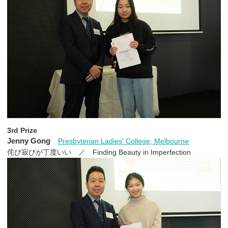
3rd Prize
Jenny Gong
Presbyterian Ladies' College, Melbourne
侘び寂びが丁度いい ／ Finding Beauty in Imperfection