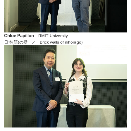
Chloe Papillon
RMIT University
日本(語)の壁 ／ Brick walls of nihon(go)