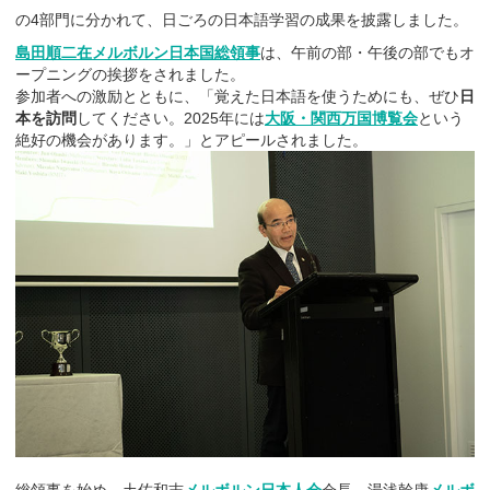
の4部門に分かれて、日ごろの日本語学習の成果を披露しました。
島田順二在メルボルン日本国総領事
は、午前の部・午後の部でもオ
ープニングの挨拶をされました。
参加者への激励とともに、「覚えた日本語を使うためにも、ぜひ
日
本を訪問
してください。2025年には
大阪・関西万国博覧会
という
絶好の機会があります。」とアピールされました。