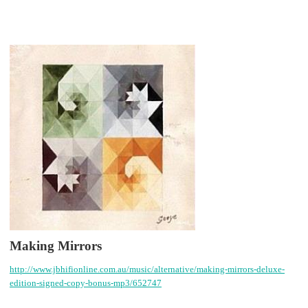
Making Mirrors
http://www.jbhifionline.com.au/music/alternative/making-mirrors-deluxe-
edition-signed-copy-bonus-mp3/652747