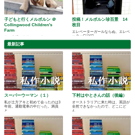
子どもと行くメルボルン ＠
投稿！メルボルン珍百景 14
Collingwood Children's
枚目
Farm
エレベーターガールならぬ、エレベ
ーターGUY!?
春の農場で自然とふれ合おう！
最新記事
スーパーウーマン（１）
下村はやとさんの話（後編）
私が土方アキと初めて会ったのは3
オーストラリアに来た時は、英語が
年前。通勤電車の中だった。満員
全然できなかったので、どこにど
と.....
ん.....