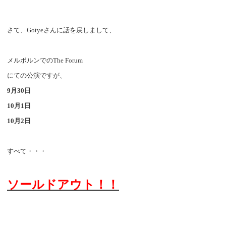
さて、
Gotye
さんに話を戻しまして、
メルボルンでの
The Forum
にての公演ですが、
9
月
30
日
10
月
1
日
10
月
2
日
すべて・・・
ソールドアウト！！