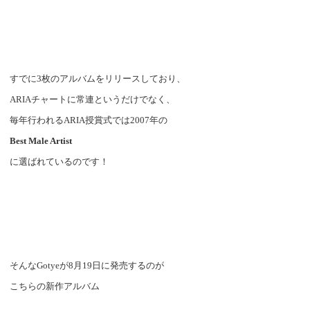
すでに
3
枚のアルバムをリリースしており、
ARIA
チャートに常連というだけでなく、
毎年行われる
ARIA
授賞式では
2007
年の
Best Male Artist
に選ばれているのです！
そんな
Gotye
が
8
月
19
日に発売するのが
こちらの新作アルバム