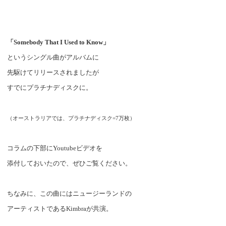
「
Somebody That I Used to Know
」
というシングル曲がアルバムに
先駆けてリリースされましたが
すでにプラチナディスクに。
（オーストラリアでは、プラチナディスク
=7
万枚）
コラムの下部に
Youtube
ビデオを
添付しておいたので、ぜひご覧ください。
ちなみに、この曲にはニュージーランドの
アーティストである
Kimbra
が共演。