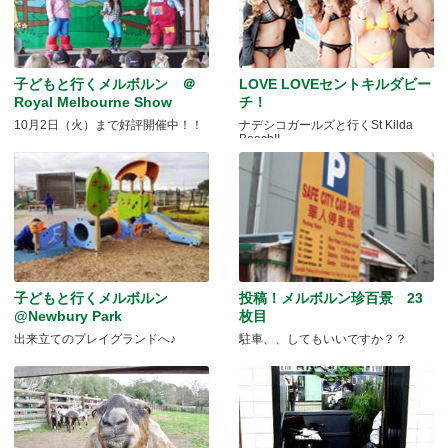
子どもと行くメルボルン ＠
LOVE LOVEセントキルダビー
Royal Melbourne Show
チ！
10月2日（火）まで好評開催中！！
ナデシコガールズと行くSt Kilda
Beach!!
子どもと行くメルボルン
投稿！メルボルン珍百景 23
@Newbury Park
枚目
出来立てのプレイグランドへ♪
駐車、、してもいいですか？？