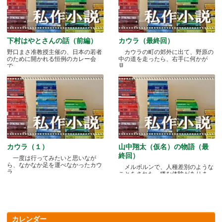
下村はやとさんの話（前編）
カウラ（最終回）
野口まさ准教授主催の、日本の若者
カウラの町の郊外に出て、野原の
のために開かれる恒例のカレー会
中の道を走ったら、右手に何かが
で.....
見.....
カウラ（１）
山中翔太（仮名）の物語（最
終回）
一度は行ってみたいと思いなが
ら、なかなか足を運べなかったカウ
メルボルンで、人種差別のような
ラ.....
ことをされた、嫌な体験がありま
す.....
カレンダー