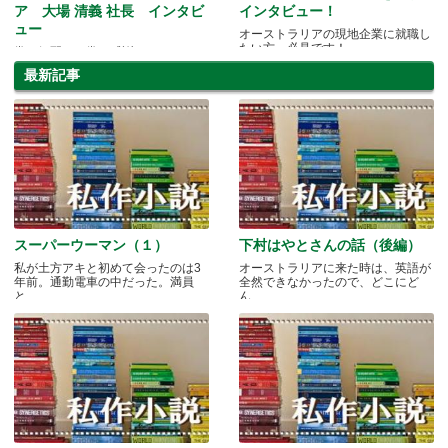
ア 大場 清義 社長 インタビ
インタビュー！
ュー
オーストラリアの現地企業に就職し
たい方、必見です！
常に気配り。常に感謝。
最新記事
スーパーウーマン（１）
下村はやとさんの話（後編）
私が土方アキと初めて会ったのは3
オーストラリアに来た時は、英語が
年前。通勤電車の中だった。満員
全然できなかったので、どこにど
と.....
ん.....