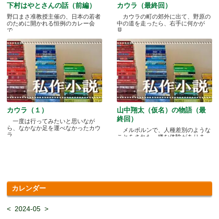
下村はやとさんの話（前編）
カウラ（最終回）
野口まさ准教授主催の、日本の若者
カウラの町の郊外に出て、野原の
のために開かれる恒例のカレー会
中の道を走ったら、右手に何かが
で.....
見.....
カウラ（１）
山中翔太（仮名）の物語（最
終回）
一度は行ってみたいと思いなが
ら、なかなか足を運べなかったカウ
メルボルンで、人種差別のような
ラ.....
ことをされた、嫌な体験がありま
す.....
カレンダー
<
2024-05
>