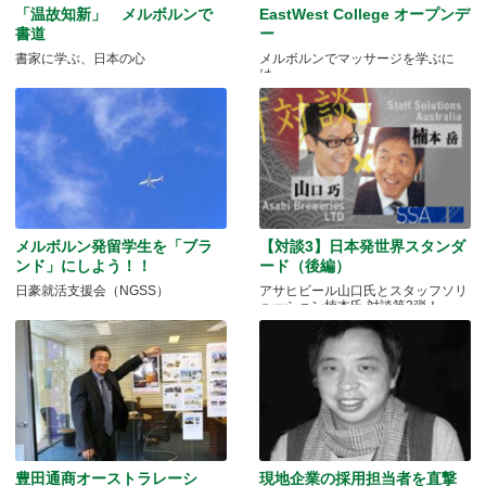
「温故知新」 メルボルンで
EastWest College オープンデ
書道
ー
書家に学ぶ、日本の心
メルボルンでマッサージを学ぶに
は．．．
メルボルン発留学生を「ブラ
【対談3】日本発世界スタンダ
ンド」にしよう！！
ード（後編）
日豪就活支援会（NGSS）
アサヒビール山口氏とスタッフソリ
ューション楠本氏 対談第2弾！
豊田通商オーストラレーシ
現地企業の採用担当者を直撃