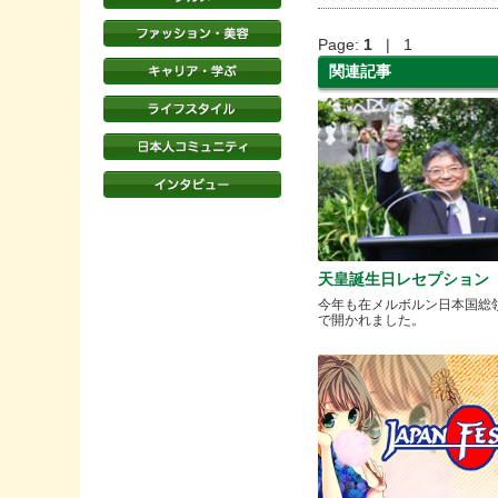
Page:
1
| 1
関連記事
天皇誕生日レセプション
今年も在メルボルン日本国総
で開かれました。