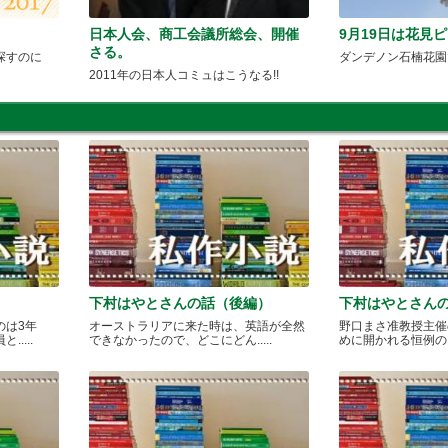
日本人会、商工会議所総会、開催
9月19日は花見
さる。
探すのに
ダンデノン石楠花園
2011年の日本人コミュはこうなる!!
下村はやとさんの話（後編）
下村はやとさん
のは3年
オーストラリアに来た時は、英語が全然
野口まさ准教授主催
....
できなかったので、どこにどん.....
めに開かれる恒例のカレ