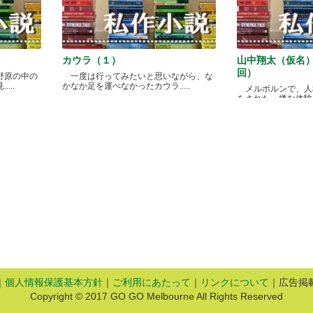
カウラ（１）
山中翔太（仮名
回）
野原の中の
一度は行ってみたいと思いながら、な
...
かなか足を運べなかったカウラ.....
メルボルンで、人
をされた、嫌な体験があ
｜
個人情報保護基本方針
｜
ご利用にあたって
｜
リンクについて
｜広告掲
Copyright © 2017 GO GO Melbourne All Rights Reserved