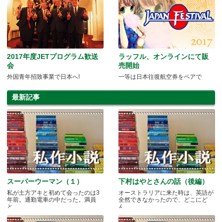
2017年度JETプログラム歓送
ラッフル、オンラインにて販
会
売開始
外国青年招致事業で日本へ!
一等は日本往復航空券をペアで
最新記事
スーパーウーマン（１）
下村はやとさんの話（後編）
私が土方アキと初めて会ったのは3
オーストラリアに来た時は、英語が
年前。通勤電車の中だった。満員
全然できなかったので、どこにど
と.....
ん.....