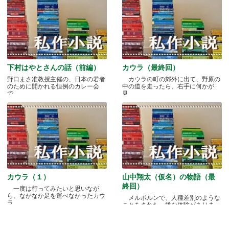
下村はやとさんの話（前編）
カウラ（最終回）
野口まさ准教授主催の、日本の若者
カウラの町の郊外に出て、野原の
のために開かれる恒例のカレー会
中の道を走ったら、右手に何かが
で.....
見.....
カウラ（１）
山中翔太（仮名）の物語（最
終回）
一度は行ってみたいと思いなが
ら、なかなか足を運べなかったカウ
メルボルンで、人種差別のような
ラ.....
ことをされた、嫌な体験がありま
す.....