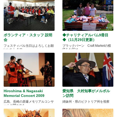
ボランティア・スタッフ 説明
◆チャリティアルバム9冊目
会
◆（11月29日更新）
フェスティバル当日はよろしくお願
ブラックバーン Craft Marketの模
いいたします
様をお届け
Hiroshima & Nagasaki
愛知県 大村知事がメルボル
Memorial Concert 2009
ン訪問
広島、長崎の原爆メモリアルコンサ
姉妹州・県のビクトリア州を視察
ートが開かれた。