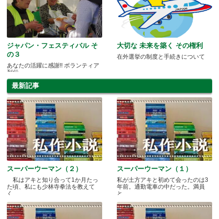
ジャパン・フェスティバル そ
大切な 未来を築く その権利
の３
在外選挙の制度と手続きについて
あなたの活躍に感謝!! ボランティア
列伝
最新記事
スーパーウーマン（２）
スーパーウーマン（１）
私はアキと知り合って1か月たっ
私が土方アキと初めて会ったのは3
た頃、私にも少林寺拳法を教えて
年前。通勤電車の中だった。満員
く.....
と.....