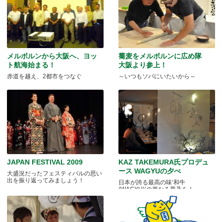
メルボルンから大阪へ、ヨッ
蕎麦をメルボルンに広め隊
ト航海始まる！
大阪より参上！
赤道を越え、2都市をつなぐ
～いつもソバにいたいから～
JAPAN FESTIVAL 2009
KAZ TAKEMURA氏プロデュ
ース WAGYUの夕べ
大盛況だったフェスティバルの思い
出を振り返ってみましょう！
日本が誇る最高の味‘和牛
(WAGYU)’の更なる普及を！