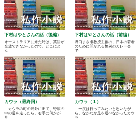
下村はやとさんの話（後編）
下村はやとさんの話（前編）
オーストラリアに来た時は、英語が
野口まさ准教授主催の、日本の若者
全然できなかったので、どこにど
のために開かれる恒例のカレー会
ん.....
で.....
カウラ（最終回）
カウラ（１）
カウラの町の郊外に出て、野原の
一度は行ってみたいと思いなが
中の道を走ったら、右手に何かが
ら、なかなか足を運べなかったカウ
見.....
ラ.....