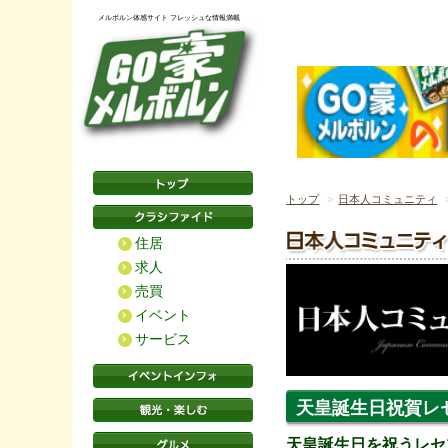
メルボルン体感サイト フレッシュな情報満載
トップ
日本人コミュニティ
住居
求人
売買
イベント
サービス
天皇誕生日祝賀レ
天皇誕生日を祝うレセ