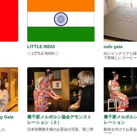
LITTLE INDIA
cafe gaia
◇ LITTLE INDIA ◇
白いインテリアと緑
で美味しいコーヒー
 Gala
裏千家メルボルン協会デモンスト
裏千家メルボル
レーション（Ⅱ）
レーション
した
日本領事館主催のお茶会の写真、第二弾
動画を付けてお茶会
ます!