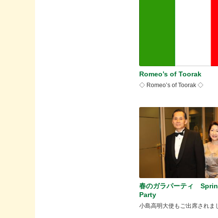
Romeo’s of Toorak
◇ Romeo’s of Toorak ◇
春のガラパーティ Spring
Party
小島高明大使もご出席されま