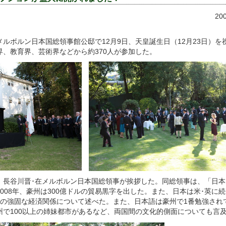
20
ボルン日本国総領事館公邸で12月9日、天皇誕生日（12月23日）を
界、教育界、芸術界などから約370人が参加した。
長谷川晋･在メルボルン日本国総領事が挨拶した。同総領事は、「日本
008年、豪州は300億ドルの貿易黒字を出した。また、日本は米･英に
間の強固な経済関係について述べた。また、日本語は豪州で1番勉強され
州で100以上の姉妹都市があるなど、両国間の文化的側面についても言