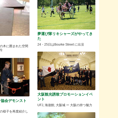
夢運び隊リキシャーズがやってき
た
24・25日はBourke Street に出没
の木に囲まれた空間
を
大阪観光誘致プロモーションイベ
ント
ン協会デモンスト
UFJ, 海遊館, 大阪城 ー 大阪の持つ魅力
の様子を再度紹介し