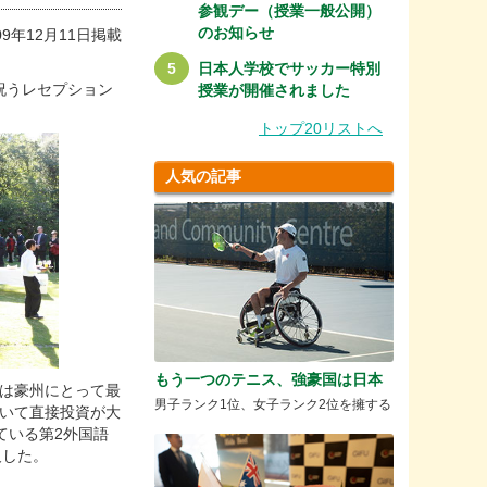
参観デー（授業一般公開）
のお知らせ
09年12月11日掲載
日本人学校でサッカー特別
祝うレセプション
授業が開催されました
トップ20リストへ
人気の記事
もう一つのテニス、強豪国は日本
は豪州にとって最
男子ランク1位、女子ランク2位を擁する
続いて直接投資が大
ている第2外国語
及した。