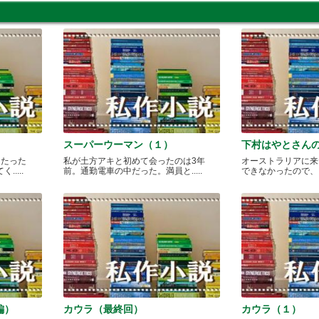
スーパーウーマン（１）
下村はやとさん
月たった
私が土方アキと初めて会ったのは3年
オーストラリアに来
....
前。通勤電車の中だった。満員と.....
できなかったので、どこ
編）
カウラ（最終回）
カウラ（１）