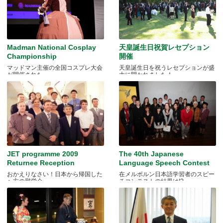
Madman National Cosplay
天皇誕生日祝賀レセプション
Championship
開催
マッドマン主催の全国コスプレ大会
天皇誕生日を祝うレセプションが盛
が開催された。
大に開かれました！
JET programme 2009
The 40th Japanese
Returnee Reception
Language Speech Contest
おかえりなさい！日本から帰国した
在メルボルン日本語学習者のスピー
へ方の慰労会
チコンテストの結果は!?