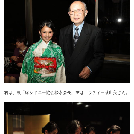
右は、裏千家シドニー協会松永会長。左は、ラティー菜世美さん。