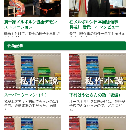
裏千家メルボルン協会デモン
在メルボルン日本国総領事
ストレーション
長谷川 晋氏 インタビュー
動画を付けてお茶会の様子を再度紹
長谷川総領事の就任一年半を振り返
介します!
るインタビューです。
最新記事
スーパーウーマン（１）
下村はやとさんの話（後編）
私が土方アキと初めて会ったのは3
オーストラリアに来た時は、英語が
年前。通勤電車の中だった。満員
全然できなかったので、どこにど
と.....
ん.....