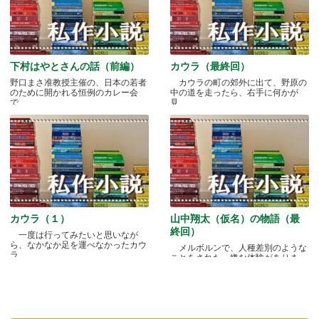
下村はやとさんの話（前編）
カウラ（最終回）
野口まさ准教授主催の、日本の若者
カウラの町の郊外に出て、野原の
のために開かれる恒例のカレー会
中の道を走ったら、右手に何かが
で.....
見.....
カウラ（１）
山中翔太（仮名）の物語（最
終回）
一度は行ってみたいと思いなが
ら、なかなか足を運べなかったカウ
メルボルンで、人種差別のような
ラ.....
ことをされた、嫌な体験がありま
す.....