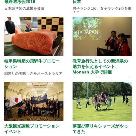
最終選考会2019
日本
日本語学習の成果を披露
男子ランク1位、女子ランク2位を擁
する
岐阜県特産の飛騨牛プロモー
教育旅行先としての新潟県の
ション
魅力を伝えるイベント、
Monash 大学で開催
霜降りの美味しさをオーストラリア
に
米どころでの農業とモノづくりの両
方を体験できる
大阪観光誘致プロモーション
夢運び隊リキシャーズがやっ
イベント
てきた