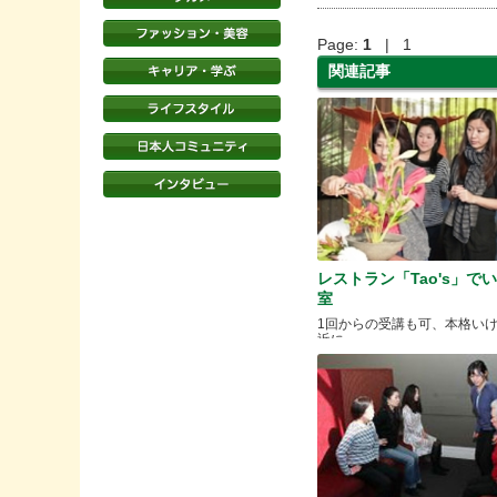
Page:
1
| 1
関連記事
レストラン「Tao's」で
室
1回からの受講も可、本格い
近に