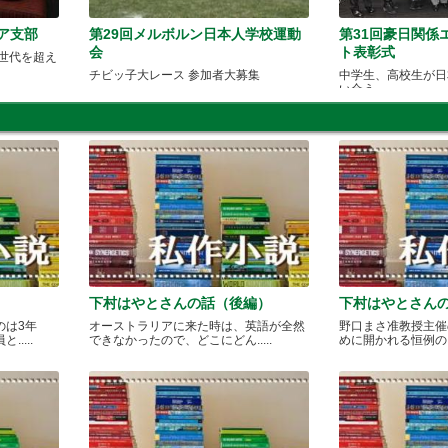
ア支部
第29回メルボルン日本人学校運動
第31回豪日関係
会
ト表彰式
世代を超え
チビッ子大レース 参加者大募集
中学生、高校生が日
い合う
下村はやとさんの話（後編）
下村はやとさん
のは3年
オーストラリアに来た時は、英語が全然
野口まさ准教授主催
....
できなかったので、どこにどん.....
めに開かれる恒例のカレ