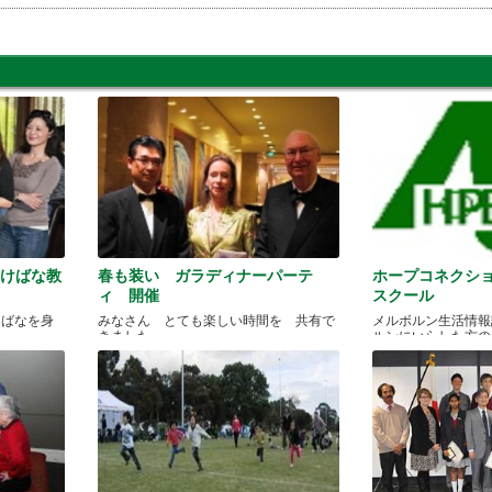
いけばな教
春も装い ガラディナーパーテ
ホープコネクシ
ィ 開催
スクール
けばなを身
みなさん とても楽しい時間を 共有で
メルボルン生活情報
きました
ルンにいらした方の