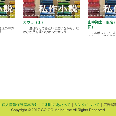
カウラ（１）
山中翔太（仮名
回）
野原の中の
一度は行ってみたいと思いながら、な
...
かなか足を運べなかったカウラ.....
メルボルンで、人
をされた、嫌な体験があ
｜
個人情報保護基本方針
｜
ご利用にあたって
｜
リンクについて
｜広告掲
Copyright © 2017 GO GO Melbourne All Rights Reserved