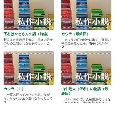
下村はやとさんの話（前編）
カウラ（最終回）
野口まさ准教授主催の、日本の若者
カウラの町の郊外に出て、野原の
のために開かれる恒例のカレー会
中の道を走ったら、右手に何かが
で.....
見.....
カウラ（１）
山中翔太（仮名）の物語（最
終回）
一度は行ってみたいと思いなが
ら、なかなか足を運べなかったカウ
メルボルンで、人種差別のような
ラ.....
ことをされた、嫌な体験がありま
す.....