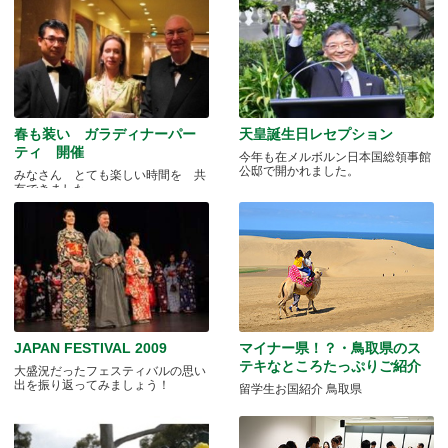
春も装い ガラディナーパー
天皇誕生日レセプション
ティ 開催
今年も在メルボルン日本国総領事館
公邸で開かれました。
みなさん とても楽しい時間を 共
有できました
JAPAN FESTIVAL 2009
マイナー県！？・鳥取県のス
テキなところたっぷりご紹介
大盛況だったフェスティバルの思い
出を振り返ってみましょう！
留学生お国紹介 鳥取県