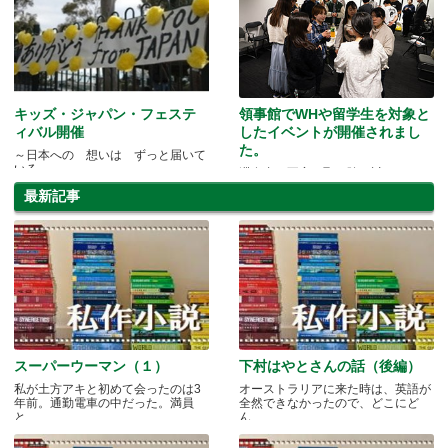
キッズ・ジャパン・フェステ
領事館でWHや留学生を対象と
ィバル開催
したイベントが開催されまし
た。
～日本への 想いは ずっと届いて
いる～
滞在者の不安を取り除く試み
最新記事
スーパーウーマン（１）
下村はやとさんの話（後編）
私が土方アキと初めて会ったのは3
オーストラリアに来た時は、英語が
年前。通勤電車の中だった。満員
全然できなかったので、どこにど
と.....
ん.....