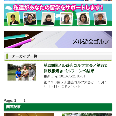
アーカイブ一覧
第236回メル遊会ゴルフ大会／第372
回鉄板焼きゴルフコンペ結果
更新日時: 2013-03-21 06:01
第２３６回メル遊会ゴルフ大会が、３月１
０日（日）にヤラベンド.....
Page:
1
| 1
関連記事