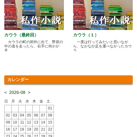
カウラ（最終回）
カウラ（１）
カウラの町の郊外に出て、野原の
一度は行ってみたいと思いなが
中の道を走ったら、右手に何かが
ら、なかなか足を運べなかったカウ
見.....
ラ.....
カレンダー
<
2026-08
>
日
月
火
水
木
金
土
01
02
03
04
05
06
07
08
09
10
11
12
13
14
15
16
17
18
19
20
21
22
23
24
25
26
27
28
29