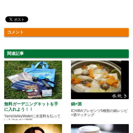
コメント
関連記事
無料ガーデニングキットを手
鍋×酒
に入れよう！！
ICHIBAプレゼンツ5種類の鍋レシピ
×酒マッチング
YarraValleyWaterに水道料を払って
いるアナタに朗報