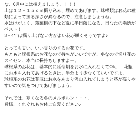
な、6月中には植えましょう。！！！
土は１２－１５ｃｍ掘り込み、埋めてあげます。球根類はお花の種
類によって掘る深さが異なるので、注意しましょうね。
水はけがよく、落葉樹の下など夏に半日蔭になる、日なたの場所が
ベスト！
3－4年は掘り上げない方がよい花が咲くそうですよ♪
とっても甘い、いい香りのするお花です。
もともと球根系のお花なので持ちがいいですが、冬なので切り花の
スイセン、本当に長持ちしますよー。
球根系のお花は、基本的に延命剤をお水に入れなくてOk。 花瓶
にお水を入れてあげるときは、半分より少なくていいですよ。
球根系のお花は花瓶にお水をあまり沢山入れてしまうと茎が腐りや
すいので気をつけてあげましょう。
それでは、寒くなる冬のメルボルン・・・。
皆様、くれぐれもお体ご自愛ください♪