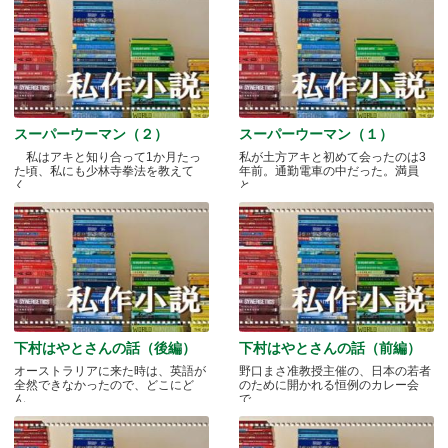
スーパーウーマン（２）
スーパーウーマン（１）
私はアキと知り合って1か月たっ
私が土方アキと初めて会ったのは3
た頃、私にも少林寺拳法を教えて
年前。通勤電車の中だった。満員
く.....
と.....
下村はやとさんの話（後編）
下村はやとさんの話（前編）
オーストラリアに来た時は、英語が
野口まさ准教授主催の、日本の若者
全然できなかったので、どこにど
のために開かれる恒例のカレー会
ん.....
で.....