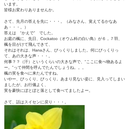
います。
皆様お変わりありませんか。
さて、先月の答えを先に・・・。（みなさん、覚えてるかなあ
あ・・・。）
答えは “かえで” でした。
お庭の楓に、先日、Cockatoo（オウム科の白い鳥）が６，７羽、
楓を目がけて飛んできて、
それはそれは、Hanaさん、びっくりしました。何にびっくりっ
て、あの大きな声・・・。
何事？？（汗）というくらいの大きな声で、“ここに食べ物あるよ
ー。”って仲間を呼んでたんでしょうね。。。
楓の実を食べに来たんですね。
いやー、びっくり、びっくり。あまり見ない姿に、見入ってしまい
ましたが、お行儀よく、
実を豪快にぼとぼと落として食べてましたよー。
さて、話はスイセンに戻り・・・。