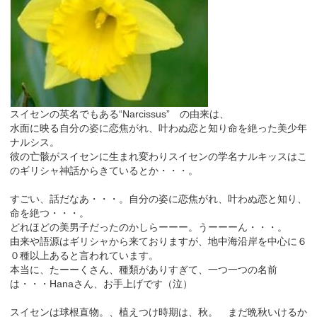
スイセンの英名でもある“Narcissus” の由来は、
水面に映る自分の姿に恋焦がれ、叶わぬ恋と知り命を絶った美少年
ナルシス。
彼の亡骸がスイセンに生まれ変わりスイセンの学名ナルキッスはこ
のギリシャ神話からきているとか・・・。
すごい、話だなあ・・・。自分の姿に恋焦がれ、叶わぬ恋と知り、
命を絶つ・・・。
どれほどの美男子だったのかしらーーー。うーーーん・・・。
由来や語源はギリシャから来ておりますが、地中海沿岸を中心に６
０種以上あると言われています。
本当に、たーーくさん、種類がありすぎて、一つ一つの名前
は・・・Hanaさん、お手上げです（泣）
スイセンは球根直物。、植えつけ時期は、秋。 まだ晩秋いけるか