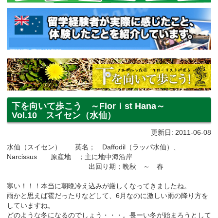
下を向いて歩こう ～Florｉst Hana～
Vol.10 スイセン（水仙）
更新日: 2011-06-08
水仙（スイセン） 英名； Daffodil（ラッパ水仙）、
Narcissus 原産地 ；主に地中海沿岸
出回り期；晩秋 ～ 春
寒い！！！本当に朝晩冷え込みが厳しくなってきましたね。
雨かと思えば雹だったりなどして、6月なのに激しい雨の降り方を
していますね。
どのような冬になるのでしょう・・・。長ーい冬が始まろうとして