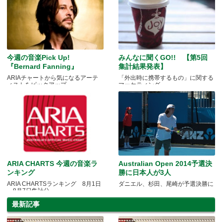
今週の音楽Pick Up!
みんなに聞くGO!! 【第5回
『Bernard Fanning』
集計結果発表】
ARIAチャートから気になるアーテ
「外出時に携帯するもの」に関する
ィストをピックアップ
マーケティング
ARIA CHARTS 今週の音楽ラ
Australian Open 2014予選決
ンキング
勝に日本人が3人
ARIA CHARTSランキング 8月1日
ダニエル、杉田、尾崎が予選決勝に
～8月7日集計分
最新記事