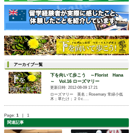
アーカイブ一覧
下を向いて歩こう ～Florist Hana
～ Vol.16 ローズマリー
更新日時: 2012-08-09 17:21
ローズマリー 英名；Rosemary 常緑小低
木；草たけ；２０c.....
Page:
1
| 1
関連記事