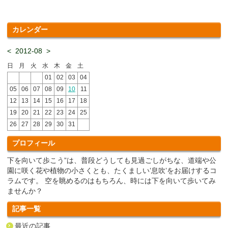
カレンダー
<
2012-08
>
日
月
火
水
木
金
土
01
02
03
04
05
06
07
08
09
10
11
12
13
14
15
16
17
18
19
20
21
22
23
24
25
26
27
28
29
30
31
プロフィール
下を向いて歩こう”は、普段どうしても見過ごしがちな、道端や公
園に咲く花や植物の小さくとも、たくましい’息吹’をお届けするコ
ラムです。 空を眺めるのはもちろん、時には下を向いて歩いてみ
ませんか？
記事一覧
最近の記事