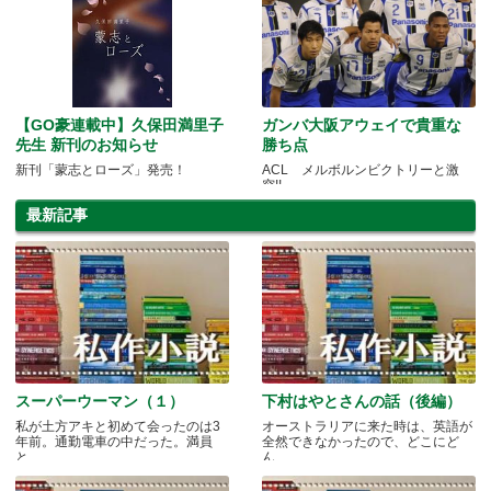
【GO豪連載中】久保田満里子
ガンバ大阪アウェイで貴重な
先生 新刊のお知らせ
勝ち点
新刊「蒙志とローズ」発売！
ACL メルボルンビクトリーと激
突!!
最新記事
スーパーウーマン（１）
下村はやとさんの話（後編）
私が土方アキと初めて会ったのは3
オーストラリアに来た時は、英語が
年前。通勤電車の中だった。満員
全然できなかったので、どこにど
と.....
ん.....