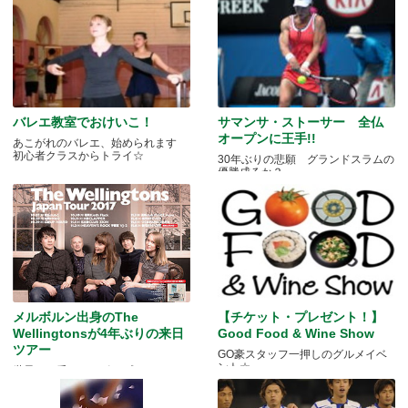
バレエ教室でおけいこ！
サマンサ・ストーサー 全仏
オープンに王手!!
あこがれのバレエ、始められます
初心者クラスからトライ☆
30年ぶりの悲願 グランドスラムの
優勝成るか？
メルボルン出身のThe
【チケット・プレゼント！】
Wellingtonsが4年ぶりの来日
Good Food & Wine Show
ツアー
GO豪スタッフ一押しのグルメイベ
ント☆
世界で一番パワーポップしてるバン
ド