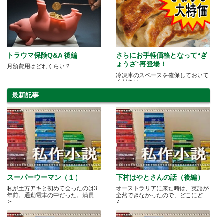
トラウマ保険Q&A 後編
さらにお手軽価格となって“ぎ
ょうざ”再登場！
月額費用はどれくらい？
冷凍庫のスペースを確保しておいて
ください。
最新記事
スーパーウーマン（１）
下村はやとさんの話（後編）
私が土方アキと初めて会ったのは3
オーストラリアに来た時は、英語が
年前。通勤電車の中だった。満員
全然できなかったので、どこにど
と.....
ん.....