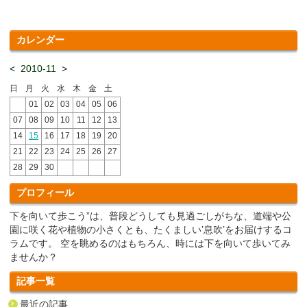
カレンダー
<
2010-11
>
日
月
火
水
木
金
土
01
02
03
04
05
06
07
08
09
10
11
12
13
14
15
16
17
18
19
20
21
22
23
24
25
26
27
28
29
30
プロフィール
下を向いて歩こう”は、普段どうしても見過ごしがちな、道端や公
園に咲く花や植物の小さくとも、たくましい’息吹’をお届けするコ
ラムです。 空を眺めるのはもちろん、時には下を向いて歩いてみ
ませんか？
記事一覧
最近の記事