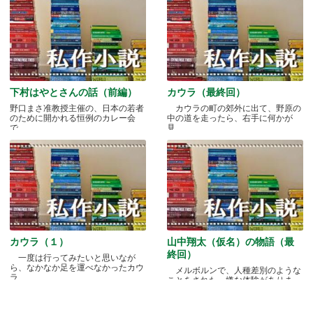
下村はやとさんの話（前編）
カウラ（最終回）
野口まさ准教授主催の、日本の若者
カウラの町の郊外に出て、野原の
のために開かれる恒例のカレー会
中の道を走ったら、右手に何かが
で.....
見.....
カウラ（１）
山中翔太（仮名）の物語（最
終回）
一度は行ってみたいと思いなが
ら、なかなか足を運べなかったカウ
メルボルンで、人種差別のような
ラ.....
ことをされた、嫌な体験がありま
す.....