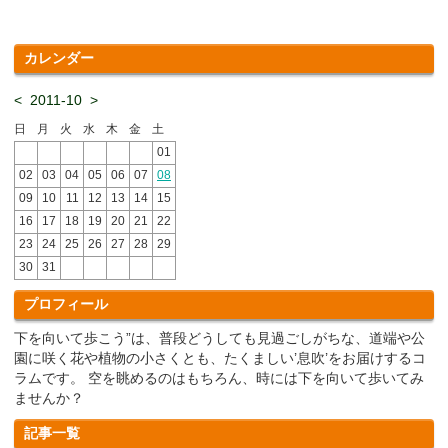
カレンダー
<
2011-10
>
日
月
火
水
木
金
土
01
02
03
04
05
06
07
08
09
10
11
12
13
14
15
16
17
18
19
20
21
22
23
24
25
26
27
28
29
30
31
プロフィール
下を向いて歩こう”は、普段どうしても見過ごしがちな、道端や公
園に咲く花や植物の小さくとも、たくましい’息吹’をお届けするコ
ラムです。 空を眺めるのはもちろん、時には下を向いて歩いてみ
ませんか？
記事一覧