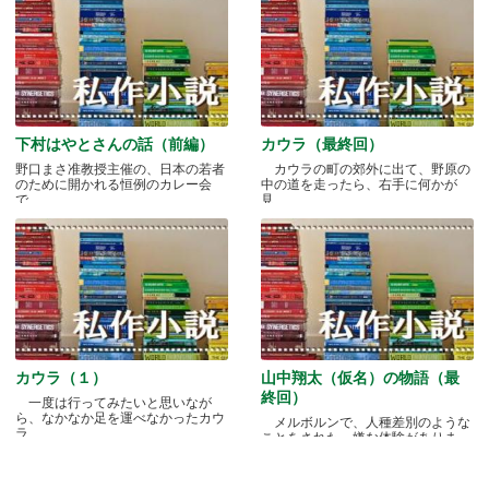
下村はやとさんの話（前編）
カウラ（最終回）
野口まさ准教授主催の、日本の若者
カウラの町の郊外に出て、野原の
のために開かれる恒例のカレー会
中の道を走ったら、右手に何かが
で.....
見.....
カウラ（１）
山中翔太（仮名）の物語（最
終回）
一度は行ってみたいと思いなが
ら、なかなか足を運べなかったカウ
メルボルンで、人種差別のような
ラ.....
ことをされた、嫌な体験がありま
す.....