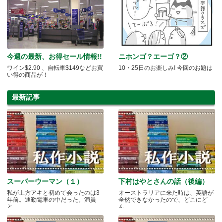
今週の最新、お得セール情報!!
ニホンゴ？エーゴ？②
ワイン$2.90 、自転車$149などお買
10・25日のお楽しみ! 今回のお題は
い得の商品が！
最新記事
スーパーウーマン（１）
下村はやとさんの話（後編）
私が土方アキと初めて会ったのは3
オーストラリアに来た時は、英語が
年前。通勤電車の中だった。満員
全然できなかったので、どこにど
と.....
ん.....