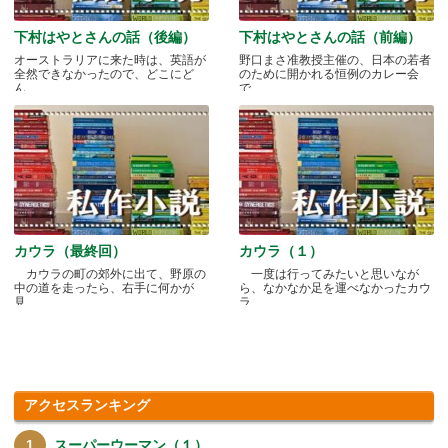
下村はやとさんの話（後編）
下村はやとさんの話（前編）
オーストラリアに来た時は、英語が
野口まさ准教授主催の、日本の若者
全然できなかったので、どこにど
のために開かれる恒例のカレー会
ん.....
で.....
カウラ（最終回）
カウラ（１）
カウラの町の郊外に出て、野原の
一度は行ってみたいと思いなが
中の道を走ったら、右手に何かが
ら、なかなか足を運べなかったカウ
見.....
ラ.....
アクセスランキング
スーパーウーマン（１）