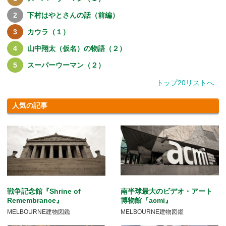
下村はやとさんの話（前編）
カウラ（１）
山中翔太（仮名）の物語（２）
スーパーウーマン（２）
トップ20リストへ
人気の記事
戦争記念館『Shrine of
南半球最大のビデオ・アート
Remembrance』
博物館『acmi』
MELBOURNE建物図鑑
MELBOURNE建物図鑑