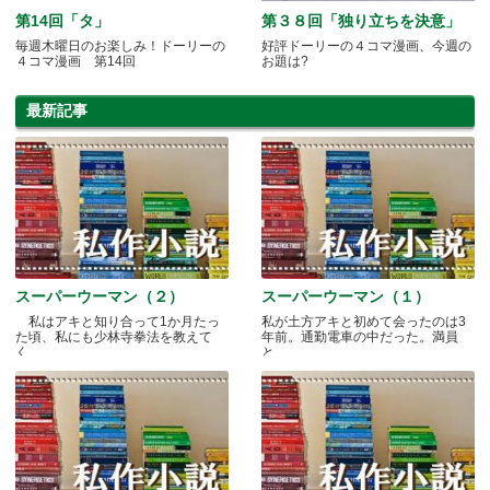
第14回「タ」
第３８回「独り立ちを決意」
毎週木曜日のお楽しみ！ドーリーの
好評ドーリーの４コマ漫画、今週の
４コマ漫画 第14回
お題は?
最新記事
スーパーウーマン（２）
スーパーウーマン（１）
私はアキと知り合って1か月たっ
私が土方アキと初めて会ったのは3
た頃、私にも少林寺拳法を教えて
年前。通勤電車の中だった。満員
く.....
と.....