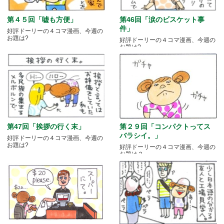
第４５回「嘘も方便」
第46回「涙のビスケット事
件」
好評ドーリーの４コマ漫画、今週の
お題は?
好評ドーリーの４コマ漫画、今週の
お題は?
第47回「挨拶の行く末」
第２９回「コンパクトってス
バラシイ。」
好評ドーリーの４コマ漫画、今週の
お題は?
好評ドーリーの４コマ漫画、今週の
お題は？