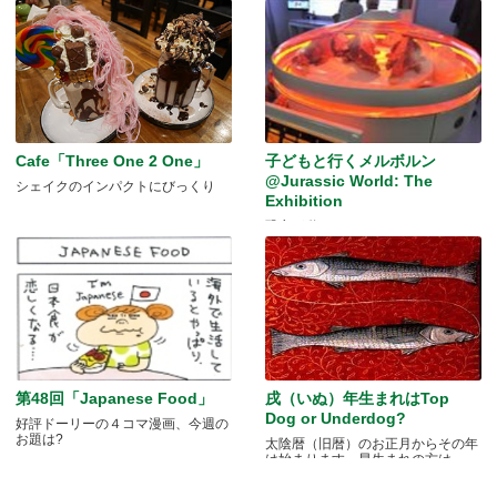
Cafe「Three One 2 One」
子どもと行くメルボルン
@Jurassic World: The
シェイクのインパクトにびっくり
Exhibition
恐竜が動く！
第48回「Japanese Food」
戌（いぬ）年生まれはTop
Dog or Underdog?
好評ドーリーの４コマ漫画、今週の
お題は?
太陰暦（旧暦）のお正月からその年
は始まります。早生まれの方は.....