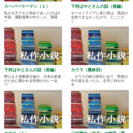
スーパーウーマン（１）
下村はやとさんの話（後編）
私が土方アキと初めて会ったのは3
オーストラリアに来た時は、英語が
年前。通勤電車の中だった。満員
全然できなかったので、どこにど
と.....
ん.....
下村はやとさんの話（前編）
カウラ（最終回）
野口まさ准教授主催の、日本の若者
カウラの町の郊外に出て、野原の
のために開かれる恒例のカレー会
中の道を走ったら、右手に何かが
で.....
見.....