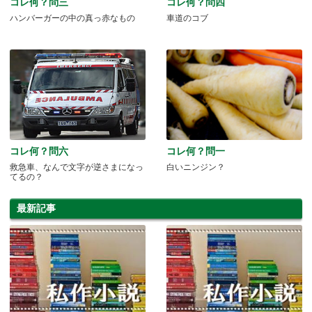
コレ何？問三
コレ何？問四
ハンバーガーの中の真っ赤なもの
車道のコブ
コレ何？問六
コレ何？問一
救急車、なんで文字が逆さまになっ
白いニンジン？
てるの？
最新記事