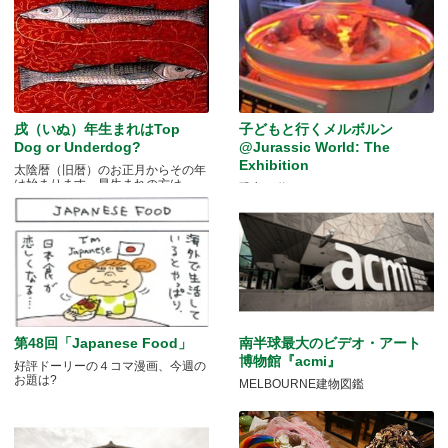
戌（いぬ）年生まれはTop
子どもと行くメルボルン
Dog or Underdog?
@Jurassic World: The
Exhibition
太陰暦（旧暦）のお正月からその年
は始まります。早生まれの方は.....
恐竜が動く！
第48回「Japanese Food」
南半球最大のビデオ・アート
博物館『acmi』
好評ドーリーの４コマ漫画、今週の
お題は?
MELBOURNE建物図鑑