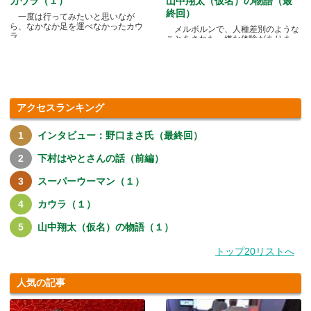
カウラ（１）
山中翔太（仮名）の物語（最
終回）
一度は行ってみたいと思いなが
ら、なかなか足を運べなかったカウ
メルボルンで、人種差別のような
ラ.....
ことをされた、嫌な体験がありま
す.....
アクセスランキング
インタビュー：野口まさ氏（最終回）
下村はやとさんの話（前編）
スーパーウーマン（１）
カウラ（１）
山中翔太（仮名）の物語（１）
トップ20リストへ
人気の記事