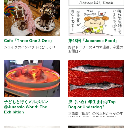
Cafe「Three One 2 One」
第48回「Japanese Food」
シェイクのインパクトにびっくり
好評ドーリーの４コマ漫画、今週の
お題は?
子どもと行くメルボルン
戌（いぬ）年生まれはTop
@Jurassic World: The
Dog or Underdog?
Exhibition
太陰暦（旧暦）のお正月からその年
は始まります。早生まれの方は.....
恐竜が動く！