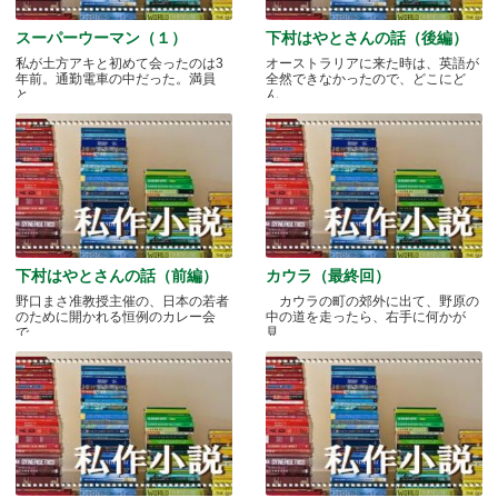
スーパーウーマン（１）
下村はやとさんの話（後編）
私が土方アキと初めて会ったのは3
オーストラリアに来た時は、英語が
年前。通勤電車の中だった。満員
全然できなかったので、どこにど
と.....
ん.....
下村はやとさんの話（前編）
カウラ（最終回）
野口まさ准教授主催の、日本の若者
カウラの町の郊外に出て、野原の
のために開かれる恒例のカレー会
中の道を走ったら、右手に何かが
で.....
見.....