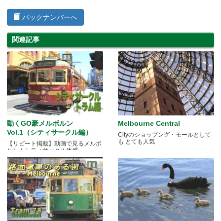
バックナンバーへ
関連記事
動くGO豪メルボルン
Melbourne Central
Vol.1（シティサークル編）
Cityのショップング・モールとして
も とても人気
【リピート掲載】動画で見るメルボ
ルン！シティサークル体感。