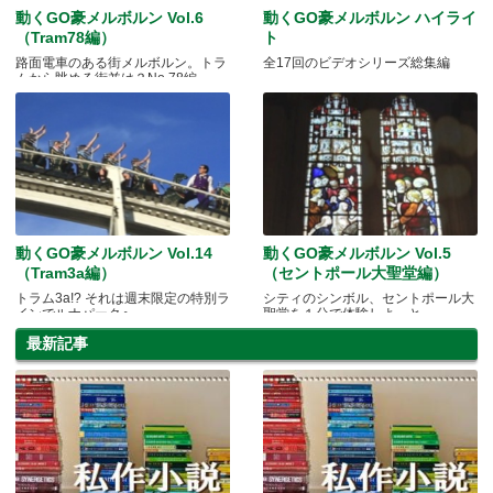
動くGO豪メルボルン Vol.6
動くGO豪メルボルン ハイライ
（Tram78編）
ト
路面電車のある街メルボルン。トラ
全17回のビデオシリーズ総集編
ムから眺める街並は？No.78編
動くGO豪メルボルン Vol.14
動くGO豪メルボルン Vol.5
（Tram3a編）
（セントポール大聖堂編）
トラム3a!? それは週末限定の特別ラ
シティのシンボル、セントポール大
インでルナパークへ
聖堂を１分で体験しよっと。
最新記事