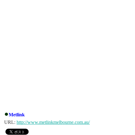
●
Metlink
URL:
http://www.metlinkmelbourne.com.au/