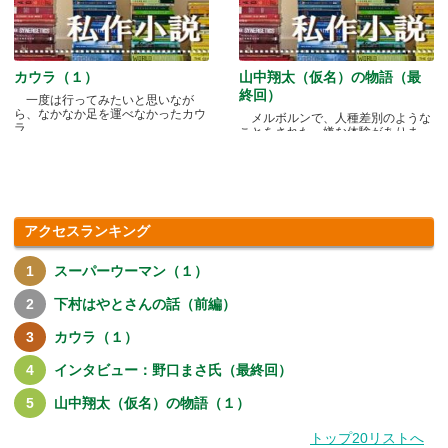
カウラ（１）
山中翔太（仮名）の物語（最
終回）
一度は行ってみたいと思いなが
ら、なかなか足を運べなかったカウ
メルボルンで、人種差別のような
ラ.....
ことをされた、嫌な体験がありま
す.....
アクセスランキング
スーパーウーマン（１）
下村はやとさんの話（前編）
カウラ（１）
インタビュー：野口まさ氏（最終回）
山中翔太（仮名）の物語（１）
トップ20リストへ