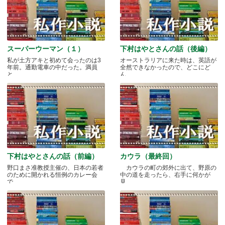
スーパーウーマン（１）
下村はやとさんの話（後編）
私が土方アキと初めて会ったのは3
オーストラリアに来た時は、英語が
年前。通勤電車の中だった。満員
全然できなかったので、どこにど
と.....
ん.....
下村はやとさんの話（前編）
カウラ（最終回）
野口まさ准教授主催の、日本の若者
カウラの町の郊外に出て、野原の
のために開かれる恒例のカレー会
中の道を走ったら、右手に何かが
で.....
見.....