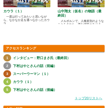
カウラ（１）
山中翔太（仮名）の物語（最
終回）
一度は行ってみたいと思いなが
ら、なかなか足を運べなかったカウ
メルボルンで、人種差別のような
ラ.....
ことをされた、嫌な体験がありま
す.....
アクセスランキング
インタビュー：野口まさ氏（最終回）
下村はやとさんの話（前編）
スーパーウーマン（１）
カウラ（１）
下村はやとさんの話（後編）
トップ20リストへ