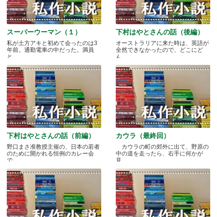
スーパーウーマン（１）
下村はやとさんの話（後編）
私が土方アキと初めて会ったのは3
オーストラリアに来た時は、英語が
年前。通勤電車の中だった。満員
全然できなかったので、どこにど
と.....
ん.....
下村はやとさんの話（前編）
カウラ（最終回）
野口まさ准教授主催の、日本の若者
カウラの町の郊外に出て、野原の
のために開かれる恒例のカレー会
中の道を走ったら、右手に何かが
で.....
見.....