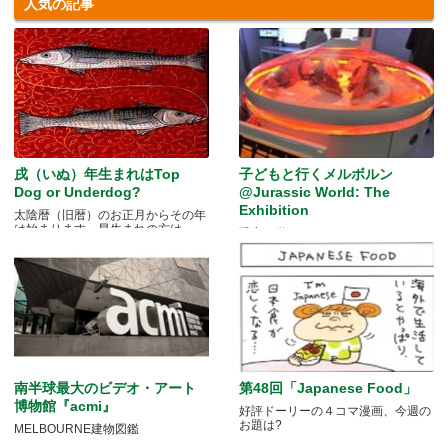
人気の記事
戌（いぬ）年生まれはTop
子どもと行くメルボルン
Dog or Underdog?
@Jurassic World: The
Exhibition
太陰暦（旧暦）のお正月からその年
は始まります。早生まれの方は.....
恐竜が動く！
南半球最大のビデオ・アート
第48回「Japanese Food」
博物館『acmi』
好評ドーリーの４コマ漫画、今週の
お題は?
MELBOURNE建物図鑑