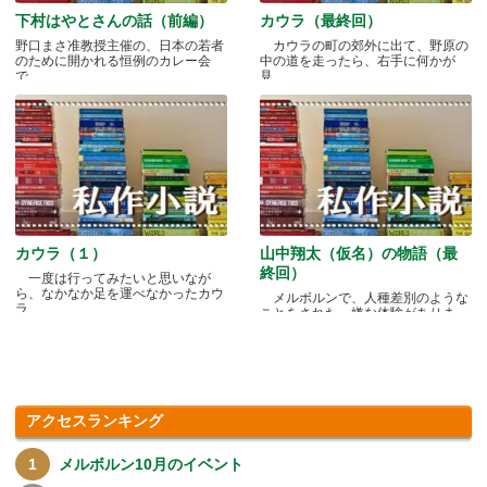
下村はやとさんの話（前編）
カウラ（最終回）
野口まさ准教授主催の、日本の若者
カウラの町の郊外に出て、野原の
のために開かれる恒例のカレー会
中の道を走ったら、右手に何かが
で.....
見.....
カウラ（１）
山中翔太（仮名）の物語（最
終回）
一度は行ってみたいと思いなが
ら、なかなか足を運べなかったカウ
メルボルンで、人種差別のような
ラ.....
ことをされた、嫌な体験がありま
す.....
アクセスランキング
メルボルン10月のイベント