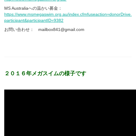
MS Australiaへの温かい募金：
https://www.msmegaswim.org.au/index.cfmfuseaction=donorDrive.
participant&participantID=9382
お問い合わせ： mailbox841@gmail.com
２０１６年メガスイムの様子です