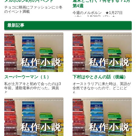
メルボルン8月のイベント
週末どこ行く？何をする？1月
第4週
チョコに映画にファッションに☆冬
のイベント満載
今週のメルボルン ★1月27日
（金）～1月29日（日）★
最新記事
スーパーウーマン（１）
下村はやとさんの話（後編）
私が土方アキと初めて会ったのは3
オーストラリアに来た時は、英語が
年前。通勤電車の中だった。満員
全然できなかったので、どこにど
と.....
ん.....