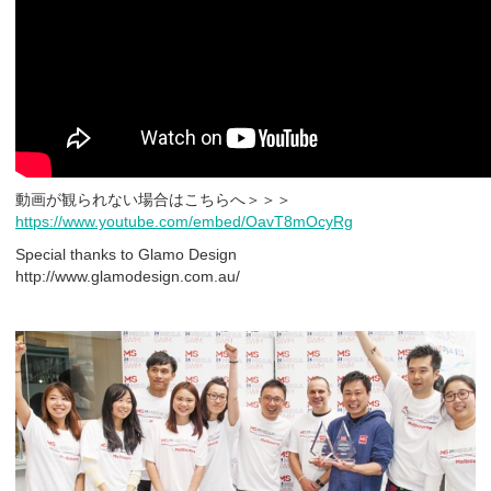
動画が観られない場合はこちらへ＞＞＞
https://www.youtube.com/embed/OavT8mOcyRg
Special thanks to Glamo Design
http://www.glamodesign.com.au/