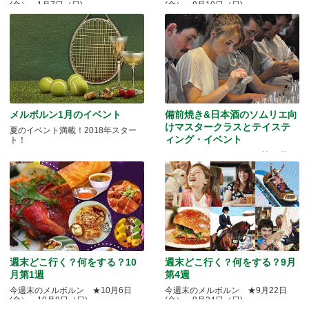
(金）～1月7日（日)
(金）～9月10日（日)
メルボルン1月のイベント
備前焼き&日本酒のソムリエ向
けマスタークラスとテイステ
夏のイベント満載！2018年スター
ィング・イベント
ト！
Quality Okayama Projectj 第三弾
週末どこ行く？何をする？10
週末どこ行く？何をする？9月
月第1週
第4週
今週末のメルボルン ★10月6日
今週末のメルボルン ★9月22日
(金）～10月8日（日)
(金）～9月24日（日)