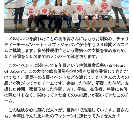
メルボルンを訪れたことのある皆さんにはもうお馴染み、チャリ
ティーチーム”ハート・オブ・ジャパン”が今年も２４時間メガスイ
ムに挑戦します。多発性硬化症という難病への支援を集めるため、
２４時間を１５名までのメンバーで泳ぎ切ります。
このイベントに関わって９年目という伊賀雅彦氏率いる”Heart
of Japan”。この大会で総合優勝を含む様々な賞を受賞してきただ
けでなく、震災への支援イベントなどを通じて、たくさんの人々の
想いが繋がってきたチームです。参加した仲間、応援した仲間、支
援した仲間、密着取材した仲間、WH、学生、在住者、年齢にも何
の隔たりもなく、関わってきた全ての人の想いが築いてきたこのチ
ーム。
この経験を心に刻んだ人々が、世界中で活躍しています。皆さん
も、今年はそんな思い出のワンシーンに加わってみませんか？