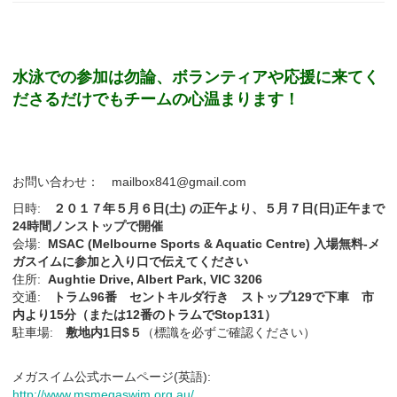
水泳での参加は勿論、ボランティアや応援に来てく
ださるだけでもチームの心温まります！
お問い合わせ： mailbox841@gmail.com
日時:
２０１７年５月６日(土) の正午より、５月７日(日)正午まで
24時間ノンストップで開催
会場:
MSAC (Melbourne Sports & Aquatic Centre) 入場無料‐メ
ガスイムに参加と入り口で伝えてください
住所:
Aughtie Drive, Albert Park, VIC 3206
交通:
トラム96番 セントキルダ行き ストップ129で下車 市
内より15分（または12番のトラムでStop131）
駐車場:
敷地内1日$５
（標識を必ずご確認ください）
メガスイム公式ホームページ(英語):
http://www.msmegaswim.org.au/