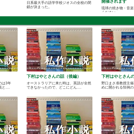
開催されます
日系最大手の語学学校ジオスの全校の閉
鎖が決まった。
琉球の焼き物・音楽
ください
下村はやとさんの話（後編）
下村はやとさん
のは3年
オーストラリアに来た時は、英語が全然
野口まさ准教授主催
....
できなかったので、どこにどん.....
めに開かれる恒例のカレ