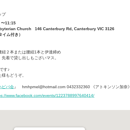
ップ
〜11:15
byterian Church 146 Canterbury Rd, Canterbury VIC 3126
タイム付き）
腰紐２本または腰紐1本と伊達締め
、先着で貸し出しもございマス。
です♪
た様もどうぞ。
ハピパ会
』 hmhpmel@hotmail.com 0432332360 《アトキンソン加奈
ps://www.facebook.com/events/1223788997640414/