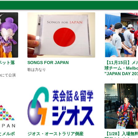
ペット落
SONGS FOR JAPAN
【11月15日】
球チーム・Melbou
歌は力なり
”JAPAN DAY 20
eenにて公演
GO豪メルボルン読
日本とメルボ
ジオス・オーストラリア倒産
【1/28】入場無料 