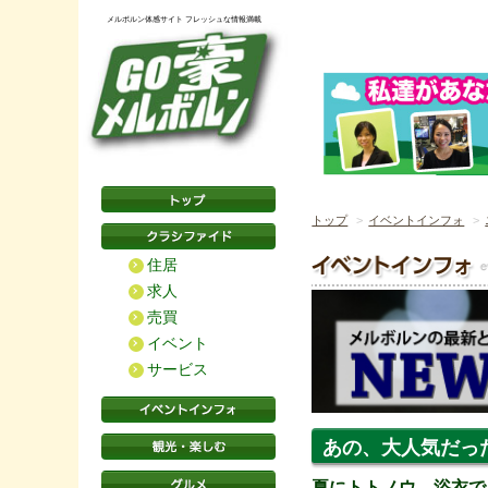
メルボルン体感サイト フレッシュな情報満載
トップ
イベントインフォ
住居
求人
売買
イベント
サービス
あの、大人気だっ
夏にトトノウ。浴衣で