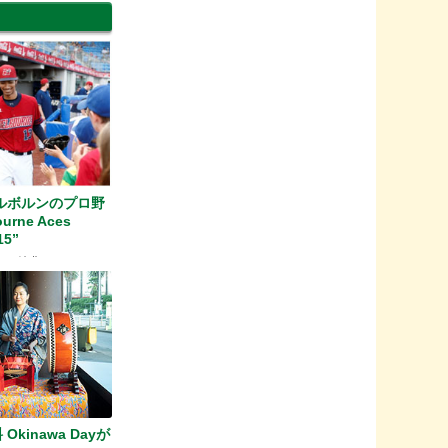
メルボルンのプロ野
rne Aces
15”
者へ特典あり
Okinawa Dayが