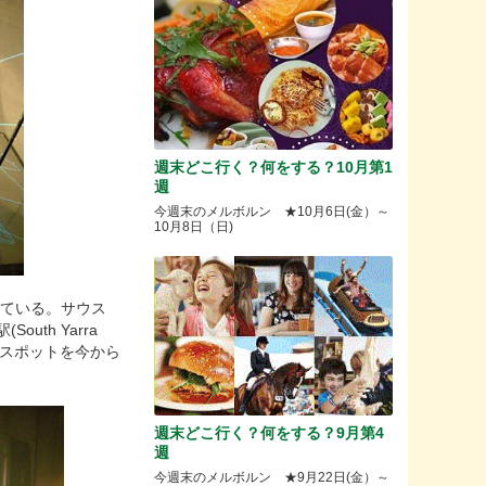
週末どこ行く？何をする？10月第1
週
今週末のメルボルン ★10月6日(金）～
10月8日（日)
ている。サウス
駅(
South Yarra
目スポットを今から
週末どこ行く？何をする？9月第4
週
今週末のメルボルン ★9月22日(金）～