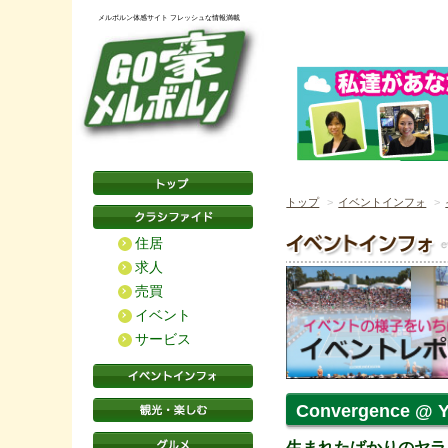
メルボルン体感サイト フレッシュな情報満載
トップ
イベントインフォ
住居
求人
売買
イベント
サービス
Convergence @ Y
生まれたばかりのヤラ