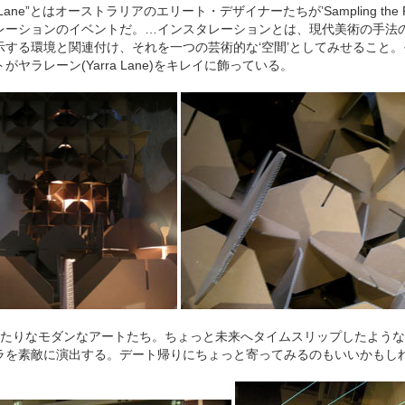
Lane
”とはオーストラリアのエリート・デザイナーたちが’
Sampling the 
レーションのイベントだ。…インスタレーションとは、現代美術の手法
示する環境と関連付け、それを一つの芸術的な‘空間’としてみせること
トがヤラレーン(
Yarra Lane
)をキレイに飾っている。
たりなモダンなアートたち。ちょっと未来へタイムスリップしたような
ラを素敵に演出する。デート帰りにちょっと寄ってみるのもいいかもし