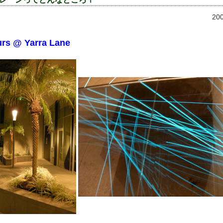
20
urs @ Yarra Lane