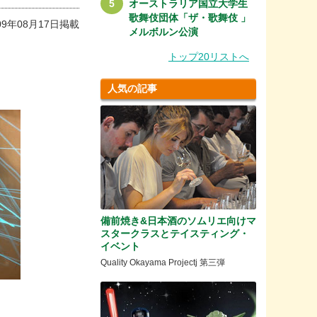
オーストラリア国立大学生
歌舞伎団体「ザ・歌舞伎 」
09年08月17日掲載
メルボルン公演
トップ20リストへ
人気の記事
備前焼き&日本酒のソムリエ向けマ
スタークラスとテイスティング・
イベント
Quality Okayama Projectj 第三弾