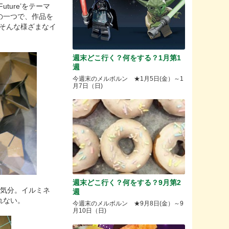
Future
’をテーマ
の一つで、作品を
。そんな様ざまなイ
週末どこ行く？何をする？1月第1
週
今週末のメルボルン ★1月5日(金）～1
月7日（日)
週末どこ行く？何をする？9月第2
気分。イルミネ
週
れない。
今週末のメルボルン ★9月8日(金）～9
月10日（日)