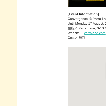
[Event Information]
Convergence @ Yarra L
Until Monday 17 August,
住所／ Yarra Lane, 9-19 Cl
Website／
yarralane.com
Cost／
無料