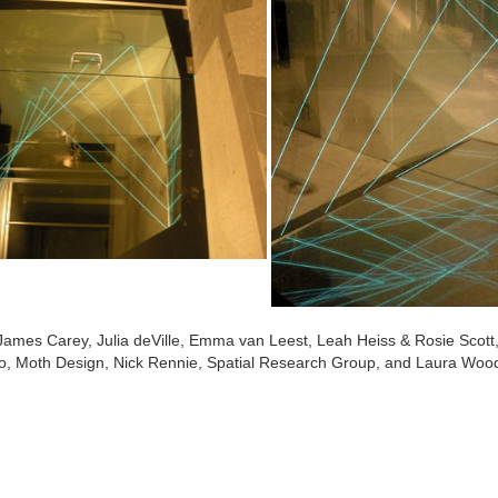
James Carey, Julia deVille, Emma van Leest, Leah Heiss & Rosie Scot
io, Moth Design, Nick Rennie, Spatial Research Group, and Laura Woo