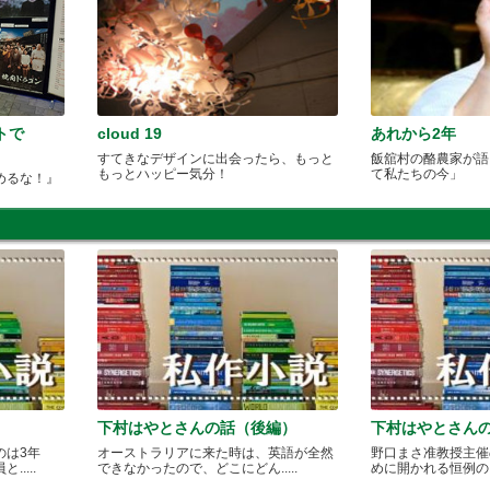
トで
cloud 19
あれから2年
すてきなデザインに出会ったら、もっと
飯舘村の酪農家が語
もっとハッピー気分！
て私たちの今」
めるな！』
下村はやとさんの話（後編）
下村はやとさん
のは3年
オーストラリアに来た時は、英語が全然
野口まさ准教授主催
....
できなかったので、どこにどん.....
めに開かれる恒例のカレ