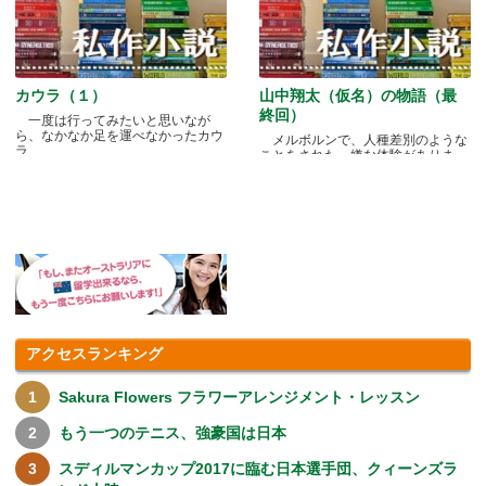
カウラ（１）
山中翔太（仮名）の物語（最
終回）
一度は行ってみたいと思いなが
ら、なかなか足を運べなかったカウ
メルボルンで、人種差別のような
ラ.....
ことをされた、嫌な体験がありま
す.....
アクセスランキング
Sakura Flowers フラワーアレンジメント・レッスン
もう一つのテニス、強豪国は日本
スディルマンカップ2017に臨む日本選手団、クィーンズラ