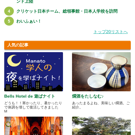
ンド上陸
クリケット日本チーム、総領事館・日本人学校を訪問
わいふぁい！
トップ20リストへ
人気の記事
Bells Hotel de 遊ばナイト
燗酒をたしなむ♪
どうも！！寒かったり、暑かったり
あったまるよね、美味しい燗酒。ご
で体調を壊して復活してきました
紹介。
M.....