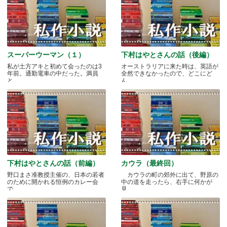
スーパーウーマン（１）
下村はやとさんの話（後編）
私が土方アキと初めて会ったのは3
オーストラリアに来た時は、英語が
年前。通勤電車の中だった。満員
全然できなかったので、どこにど
と.....
ん.....
下村はやとさんの話（前編）
カウラ（最終回）
野口まさ准教授主催の、日本の若者
カウラの町の郊外に出て、野原の
のために開かれる恒例のカレー会
中の道を走ったら、右手に何かが
で.....
見.....