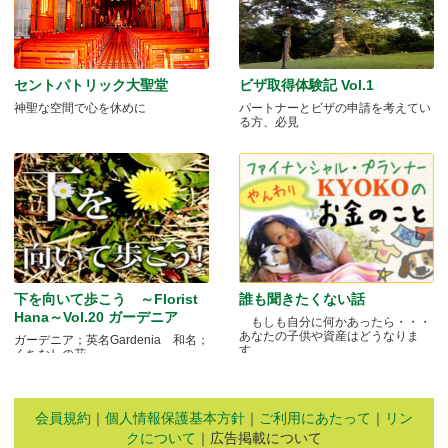
セントパトリック大聖堂
ビザ取得体験記 Vol.1
神聖な空間で心を休めに
パートナーとビザの申請を考えてい
る方、必見
下を向いて歩こう ～Florist
誰も聞きたくない話
Hana～Vol.20 ガーデニア
もしも自分に何かあったら・・・
あなたの子供や資産はどうなりま
ガーデニア；英名Gardenia 和名；
す.....
くちなしの花 .....
会員規約
｜
個人情報保護基本方針
｜
ご利用にあたって
｜
リン
クについて
｜広告掲載について