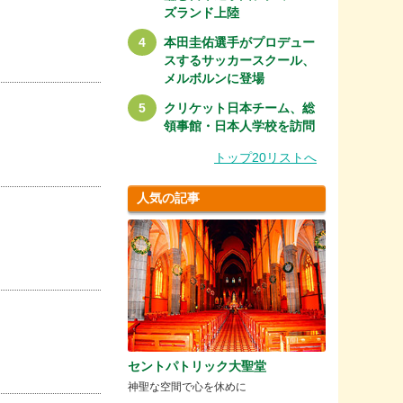
ズランド上陸
本田圭佑選手がプロデュー
スするサッカースクール、
メルボルンに登場
クリケット日本チーム、総
領事館・日本人学校を訪問
トップ20リストへ
人気の記事
セントパトリック大聖堂
神聖な空間で心を休めに