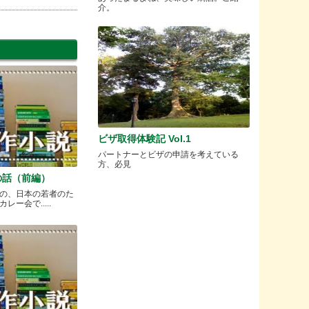
介。
ビザ取得体験記 Vol.1
パートナーとビザの申請を考えている
方、必見
の話（前編）
の、日本の若者のた
ー会で.....