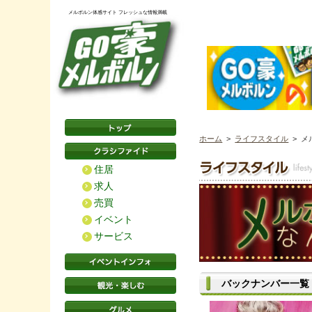
メルボルン体感サイト フレッシュな情報満載
ホーム
>
ライフスタイル
> メ
住居
求人
売買
イベント
サービス
バックナンバー一覧