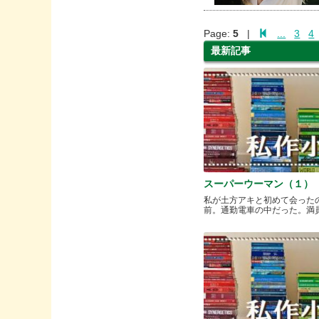
Page:
5
|
...
3
4
最新記事
スーパーウーマン（１）
私が土方アキと初めて会った
前。通勤電車の中だった。満員と.