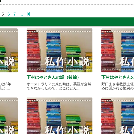
5
6
7
...
下村はやとさんの話（後編）
下村はやとさん
のは3年
オーストラリアに来た時は、英語が全然
野口まさ准教授主催
....
できなかったので、どこにどん.....
めに開かれる恒例のカレ