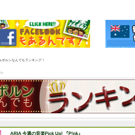
ルボルンなんでもランキング！
ARIA 今週の音楽Pick Up! 『P!nk』