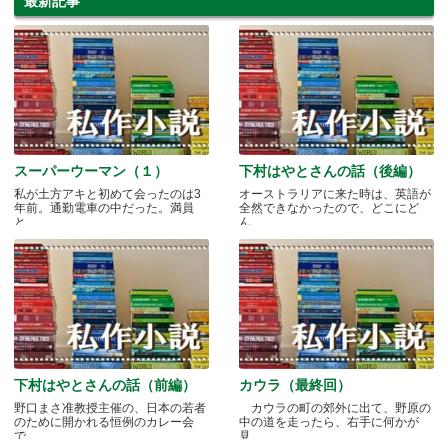
最新記事
スーパーウーマン（１）
下村はやとさんの話（後編）
私が土方アキと初めて会ったのは3
オーストラリアに来た時は、英語が
年前。通勤電車の中だった。満員
全然できなかったので、どこにど
と.....
ん.....
下村はやとさんの話（前編）
カウラ（最終回）
野口まさ准教授主催の、日本の若者
カウラの町の郊外に出て、野原の
のために開かれる恒例のカレー会
中の道を走ったら、右手に何かが
で.....
見.....