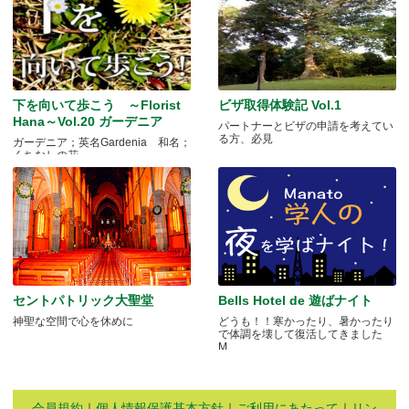
下を向いて歩こう ～Florist
ビザ取得体験記 Vol.1
Hana～Vol.20 ガーデニア
パートナーとビザの申請を考えてい
る方、必見
ガーデニア；英名Gardenia 和名；
くちなしの花 .....
セントパトリック大聖堂
Bells Hotel de 遊ばナイト
神聖な空間で心を休めに
どうも！！寒かったり、暑かったり
で体調を壊して復活してきました
M.....
会員規約
｜
個人情報保護基本方針
｜
ご利用にあたって
｜
リン