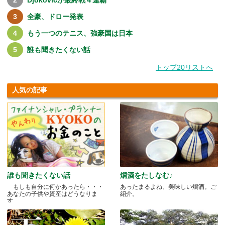
Djokovicが最終戦４連覇
全豪、ドロー発表
もう一つのテニス、強豪国は日本
誰も聞きたくない話
トップ20リストへ
人気の記事
誰も聞きたくない話
燗酒をたしなむ♪
もしも自分に何かあったら・・・
あったまるよね、美味しい燗酒。ご
あなたの子供や資産はどうなりま
紹介。
す.....