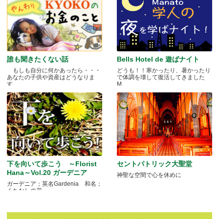
誰も聞きたくない話
Bells Hotel de 遊ばナイト
もしも自分に何かあったら・・・
どうも！！寒かったり、暑かったり
あなたの子供や資産はどうなりま
で体調を壊して復活してきました
す.....
M.....
下を向いて歩こう ～Florist
セントパトリック大聖堂
Hana～Vol.20 ガーデニア
神聖な空間で心を休めに
ガーデニア；英名Gardenia 和名；
くちなしの花 .....