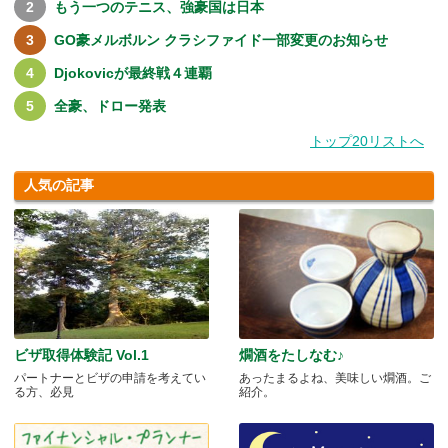
もう一つのテニス、強豪国は日本
GO豪メルボルン クラシファイド一部変更のお知らせ
Djokovicが最終戦４連覇
全豪、ドロー発表
トップ20リストへ
人気の記事
ビザ取得体験記 Vol.1
燗酒をたしなむ♪
パートナーとビザの申請を考えてい
あったまるよね、美味しい燗酒。ご
る方、必見
紹介。