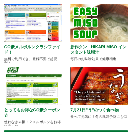
毎日食べて元気になりたい!!
GO豪メルボルンクラシファイ
新作クン HIKARI MISO イン
ド！
スタント味噌汁
無料で利用でき、登録不要で超便
毎日のお味噌効果で健康増進
利！
とってもお得なGO豪クーポン
7月21日”う”のつく食べ物
☆
食べて元気に！冬の風邪予防にも◎
使わなきゃ損！？メルボルンをお得
に楽しむ！