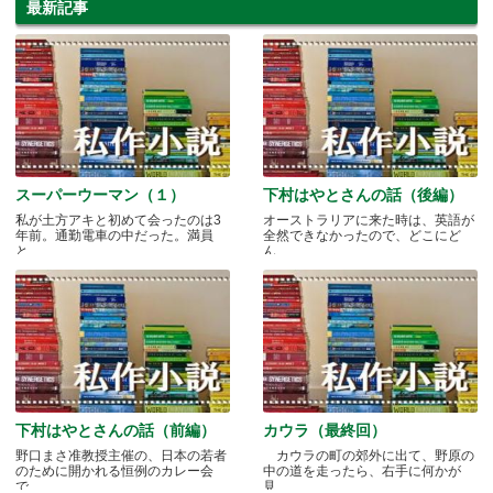
最新記事
スーパーウーマン（１）
下村はやとさんの話（後編）
私が土方アキと初めて会ったのは3
オーストラリアに来た時は、英語が
年前。通勤電車の中だった。満員
全然できなかったので、どこにど
と.....
ん.....
下村はやとさんの話（前編）
カウラ（最終回）
野口まさ准教授主催の、日本の若者
カウラの町の郊外に出て、野原の
のために開かれる恒例のカレー会
中の道を走ったら、右手に何かが
で.....
見.....