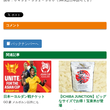
携帯：０４３２－３３２－３６０（SMSは日本語可です）
コメント
バックナンバーへ
関連記事
日本ーヨルダン戦チケット
【ICHIBA JUNCTION】ビッグ
なサイズでお得！宝泉米が登
GO 豪 メルボルン以外にも
場