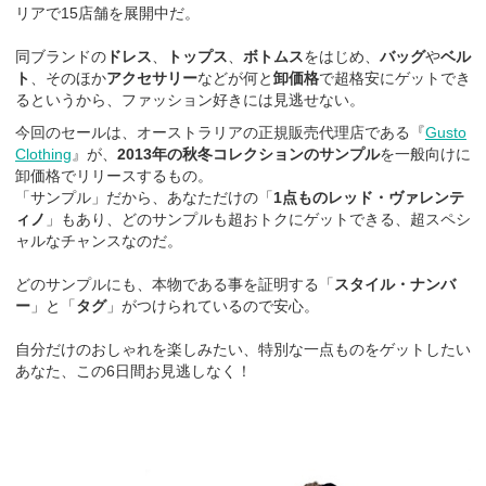
リアで15店舗を展開中だ。
同ブランドの
ドレス
、
トップス
、
ボトムス
をはじめ、
バッグ
や
ベル
ト
、そのほか
アクセサリー
などが何と
卸価格
で超格安にゲットでき
るというから、ファッション好きには見逃せない。
今回のセールは、オーストラリアの正規販売代理店である『
Gusto
Clothing
』が、
2013年の秋冬コレクションのサンプル
を一般向けに
卸価格でリリースするもの。
「サンプル」だから、あなただけの「
1点ものレッド・ヴァレンテ
ィノ
」もあり、どのサンプルも超おトクにゲットできる、超スペシ
ャルなチャンスなのだ。
どのサンプルにも、本物である事を証明する「
スタイル・ナンバ
ー
」と「
タグ
」がつけられているので安心。
自分だけのおしゃれを楽しみたい、特別な一点ものをゲットしたい
あなた、この6日間お見逃しなく！