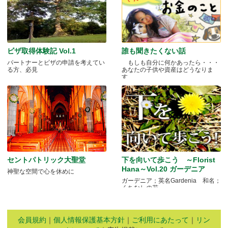
ビザ取得体験記 Vol.1
誰も聞きたくない話
パートナーとビザの申請を考えてい
もしも自分に何かあったら・・・
る方、必見
あなたの子供や資産はどうなりま
す.....
セントパトリック大聖堂
下を向いて歩こう ～Florist
Hana～Vol.20 ガーデニア
神聖な空間で心を休めに
ガーデニア；英名Gardenia 和名；
くちなしの花 .....
会員規約
｜
個人情報保護基本方針
｜
ご利用にあたって
｜
リン