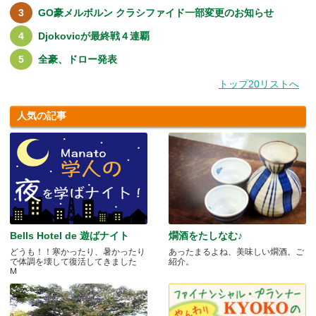
GO豪メルボルン クラシファイド一部変更のお知らせ
Djokovicが最終戦４連覇
全豪、ドロー発表
トップ20リストへ
人気の記事
Bells Hotel de 遊ばナイト
燗酒をたしなむ♪
どうも！！寒かったり、暑かったり
あったまるよね、美味しい燗酒。ご
で体調を壊して復活してきました
紹介。
M.....