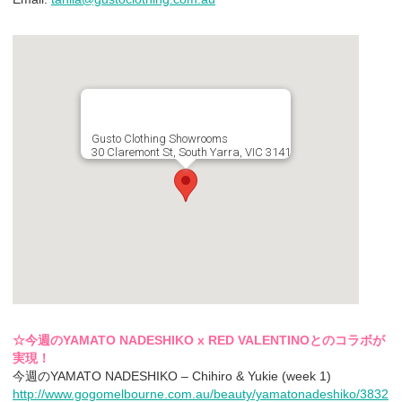
Gusto Clothing Showrooms
30 Claremont St, South Yarra, VIC 3141
☆今週のYAMATO NADESHIKO x RED VALENTINOとのコラボが
実現！
今週のYAMATO NADESHIKO – Chihiro & Yukie (week 1)
http://www.gogomelbourne.com.au/beauty/yamatonadeshiko/3832