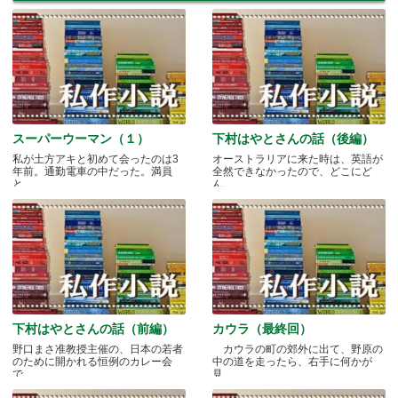
スーパーウーマン（１）
下村はやとさんの話（後編）
私が土方アキと初めて会ったのは3
オーストラリアに来た時は、英語が
年前。通勤電車の中だった。満員
全然できなかったので、どこにど
と.....
ん.....
下村はやとさんの話（前編）
カウラ（最終回）
野口まさ准教授主催の、日本の若者
カウラの町の郊外に出て、野原の
のために開かれる恒例のカレー会
中の道を走ったら、右手に何かが
で.....
見.....