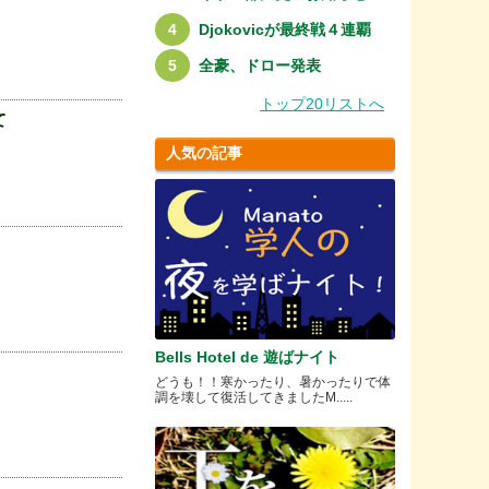
Djokovicが最終戦４連覇
全豪、ドロー発表
トップ20リストへ
て
人気の記事
Bells Hotel de 遊ばナイト
どうも！！寒かったり、暑かったりで体
調を壊して復活してきましたM.....