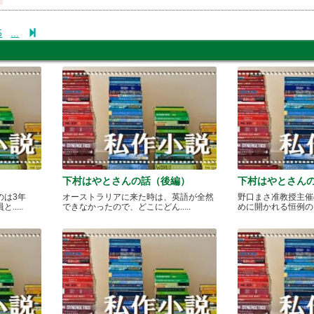
5
...
下村はやとさんの話（後編）
下村はやとさん
のは3年
オーストラリアに来た時は、英語が全然
野口まさ准教授主催
....
できなかったので、どこにどん.....
めに開かれる恒例のカレ