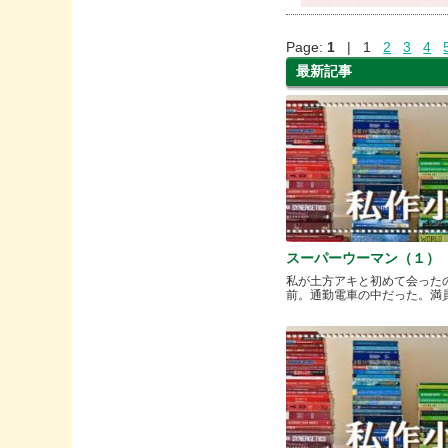
Page:
1
| 1
2
3
4
最新記事
スーパーウーマン（１）
私が土方アキと初めて会った
前。通勤電車の中だった。満員と.