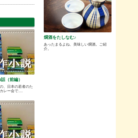
燗酒をたしなむ♪
あったまるよね、美味しい燗酒。ご紹
介。
の話（前編）
の、日本の若者のた
ー会で.....