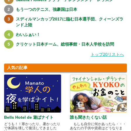
もう一つのテニス、強豪国は日本
スディルマンカップ2017に臨む日本選手団、クィーンズラ
ンド上陸
わいふぁい！
クリケット日本チーム、総領事館・日本人学校を訪問
トップ20リストへ
人気の記事
Bells Hotel de 遊ばナイト
誰も聞きたくない話
どうも！！寒かったり、暑かったり
もしも自分に何かあったら・・・
で体調を壊して復活してきました
あなたの子供や資産はどうなりま