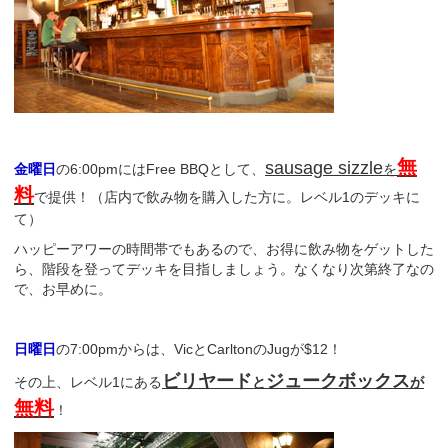
無
sausage sizzle
金曜日
の6:00pmにはFree BBQとして、
を
料
で提供！（店内で飲み物を購入した方に。レベル1のデッキに
て）
ハッピーアワーの時間帯でもあるので、お得に飲み物をゲットした
ら、階段を登ってデッキを目指しましょう。なくなり次第終了なの
で、お早めに。
日曜日
の7:00pmからは、VicとCarltonのJugが$12！
ビリヤード
ジュークボックス
その上、レベル1にある
と
が
無料
！