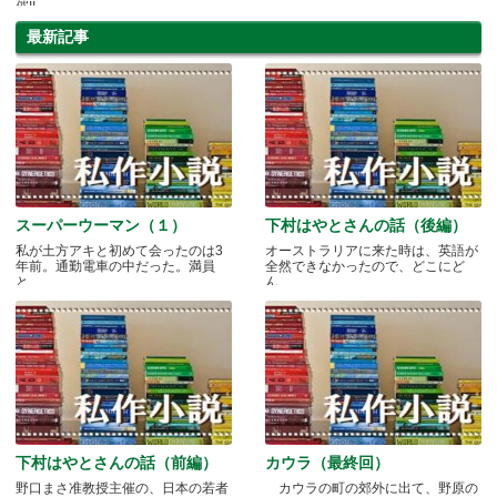
催!!
最新記事
スーパーウーマン（１）
下村はやとさんの話（後編）
私が土方アキと初めて会ったのは3
オーストラリアに来た時は、英語が
年前。通勤電車の中だった。満員
全然できなかったので、どこにど
と.....
ん.....
下村はやとさんの話（前編）
カウラ（最終回）
野口まさ准教授主催の、日本の若者
カウラの町の郊外に出て、野原の