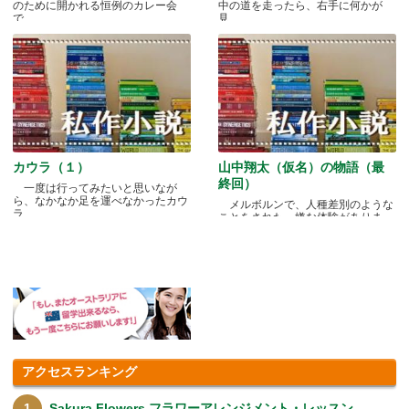
のために開かれる恒例のカレー会
中の道を走ったら、右手に何かが
で.....
見.....
カウラ（１）
山中翔太（仮名）の物語（最
終回）
一度は行ってみたいと思いなが
ら、なかなか足を運べなかったカウ
メルボルンで、人種差別のような
ラ.....
ことをされた、嫌な体験がありま
す.....
アクセスランキング
Sakura Flowers フラワーアレンジメント・レッスン