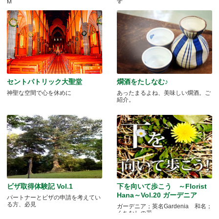
M.....
す.....
セントパトリック大聖堂
燗酒をたしなむ♪
神聖な空間で心を休めに
あったまるよね、美味しい燗酒。ご
紹介。
ビザ取得体験記 Vol.1
下を向いて歩こう ～Florist
Hana～Vol.20 ガーデニア
パートナーとビザの申請を考えてい
る方、必見
ガーデニア；英名Gardenia 和名；
くちなしの花 .....