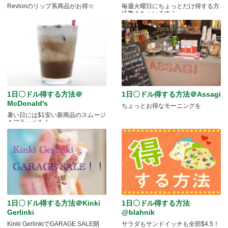
Revlonのリップ系商品がお得☆
毎週火曜日にちょっとだけ得する方
法教えちゃいます！
1日〇ドル得する方法＠
1日〇ドル得する方法＠Assagi
McDonald's
ちょっとお得なモーニングを
暑い日には$1安い新商品のスムージ
＆フラッペを！
1日〇ドル得する方法＠Kinki
1日〇ドル得する方法
Gerlinki
@blahnik
Kinki GerlinkiでGARAGE SALE開
サラダもサンドイッチも全部$4.5！