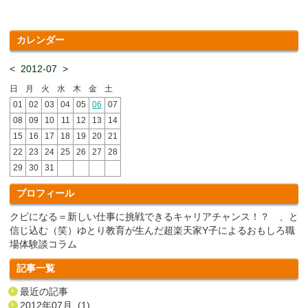
カレンダー
<
2012-07
>
日
月
火
水
木
金
土
01
02
03
04
05
06
07
08
09
10
11
12
13
14
15
16
17
18
19
20
21
22
23
24
25
26
27
28
29
30
31
プロフィール
クビになる＝新しい仕事に挑戦できるキャリアチャンス！？ 、と
信じ込む（笑）ゆとり教育が生んだ超楽天家Y子によるおもしろ職
場体験談コラム
記事一覧
最近の記事
2012年07月 (1)