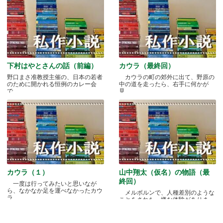
下村はやとさんの話（前編）
カウラ（最終回）
野口まさ准教授主催の、日本の若者
カウラの町の郊外に出て、野原の
のために開かれる恒例のカレー会
中の道を走ったら、右手に何かが
で.....
見.....
カウラ（１）
山中翔太（仮名）の物語（最
終回）
一度は行ってみたいと思いなが
ら、なかなか足を運べなかったカウ
メルボルンで、人種差別のような
ラ.....
ことをされた、嫌な体験がありま
す.....