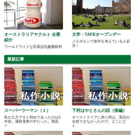
オーストラリアヤクルト 企業
大学・TAFEオープンデー
紹介
メルボルンで進学を考えている人必
見！
ワールドワイドな乳製品乳酸菌飲料
最新記事
スーパーウーマン（１）
下村はやとさんの話（後編）
私が土方アキと初めて会ったのは3
オーストラリアに来た時は、英語が
年前。通勤電車の中だった。満員
全然できなかったので、どこにど
と.....
ん.....