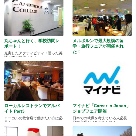
丸ちゃんと行く、学校訪問レ
メルボルンで最大規模の留
ポート！
学・旅行フェアが開催され
た！
充実したアクティビティ！習った英
語がすぐに使える！
【GO豪読者限定】当日来れなかっ
た人にも・・・
ローカルレストランでアルバ
マイナビ「Career in Japan」
イト Part3
ジョブフェア開催
ローカルの飲食店で働きたい方は必
日本での就職を考えている人必見！
見！
日本企業がメルボルンに！