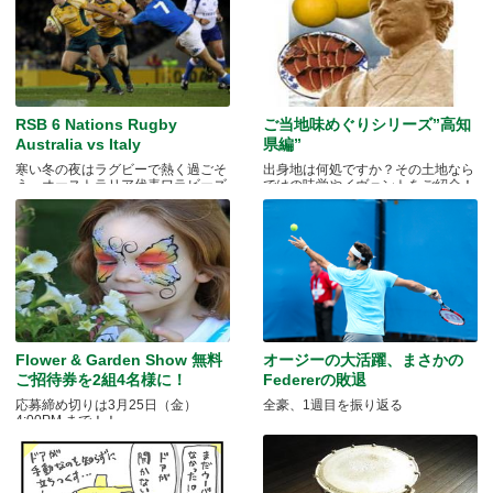
RSB 6 Nations Rugby
ご当地味めぐりシリーズ”高知
Australia vs Italy
県編”
寒い冬の夜はラグビーで熱く過ごそ
出身地は何処ですか？その土地なら
う。オーストラリア代表ワラビーズ
ではの味覚やイヴェントをご紹介！
Flower & Garden Show 無料
オージーの大活躍、まさかの
ご招待券を2組4名様に！
Federerの敗退
応募締め切りは3月25日（金）
全豪、1週目を振り返る
4:00PM まで！！