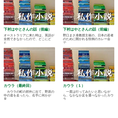
下村はやとさんの話（後編）
下村はやとさんの話（前編）
オーストラリアに来た時は、英語が
野口まさ准教授主催の、日本の若者
全然できなかったので、どこにど
のために開かれる恒例のカレー会
ん.....
で.....
カウラ（最終回）
カウラ（１）
カウラの町の郊外に出て、野原の
一度は行ってみたいと思いなが
中の道を走ったら、右手に何かが
ら、なかなか足を運べなかったカウ
見.....
ラ.....