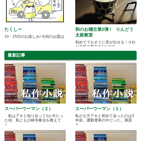
たくしー
和のお稽古第2弾 ! りんどう
太鼓教室
10・25日のお楽しみ! 今回のお題は
初めてでもすぐに音が出せる！それ
が太鼓の魅力の1つです
最新記事
スーパーウーマン（２）
スーパーウーマン（１）
私はアキと知り合って1か月たっ
私が土方アキと初めて会ったのは3
た頃、私にも少林寺拳法を教えて
年前。通勤電車の中だった。満員
く.....
と.....