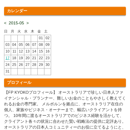
カレンダー
<
2015-05
>
日
月
火
水
木
金
土
01
02
03
04
05
06
07
08
09
10
11
12
13
14
15
16
17
18
19
20
21
22
23
24
25
26
27
28
29
30
31
プロフィール
【FP KYOKOプロフィール】 オーストラリアで珍しい日本人ファ
イナンシャル・プランナー、難しいお金のこともやさしく教えてく
れるお金の専門家。 メルボルンを拠点に、オーストラリア在住の
個人、家族やビジネス・オーナーまで、幅広いクライアントを持
つ。 10年間に渡るオーストラリアでのビジネス経験を活かして、
クライアント各々の状況に合わせた賢い戦略法の提供に定評あり。
オーストラリアの日本人コミュニティーのお役に立てるようにと、